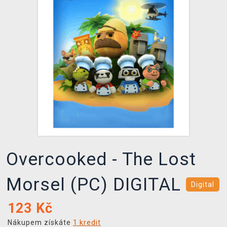
DOPRAVA
XZONE KLUB
TCG & BOARDGAME HUB
VÝKUP HER (BAZAR)
Overcooked - The Lost
Morsel (PC) DIGITAL
Digital
123
Kč
Nákupem získáte
1 kredit