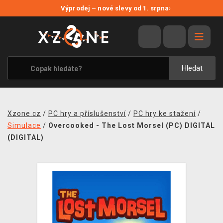
NOVÉ SLEVY
Výprodej – nové slevy od 1. srpna
›
VÝPRODEJ
VIDEOHRY
XZONE ORIGINALS
Hledat
TÉMATIKY
OBLEČENÍ A DOPLŇKY
Xzone.cz
/
PC hry a příslušenství
/
PC hry ke stažení
/
MERCHANDISE
Simulace
/
Overcooked - The Lost Morsel (PC) DIGITAL
(DIGITAL)
SPOLEČENSKÉ HRY
BLOG
KONTAKT
PRODEJNY