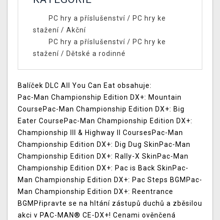
PC hry a příslušenství
/
PC hry ke
stažení
/
Akční
PC hry a příslušenství
/
PC hry ke
stažení
/
Dětské a rodinné
Balíček DLC All You Can Eat obsahuje:
Pac-Man Championship Edition DX+: Mountain
CoursePac-Man Championship Edition DX+: Big
Eater CoursePac-Man Championship Edition DX+:
Championship III & Highway II CoursesPac-Man
Championship Edition DX+: Dig Dug SkinPac-Man
Championship Edition DX+: Rally-X SkinPac-Man
Championship Edition DX+: Pac is Back SkinPac-
Man Championship Edition DX+: Pac Steps BGMPac-
Man Championship Edition DX+: Reentrance
BGMPřipravte se na hltání zástupů duchů a zběsilou
akci v PAC-MAN® CE-DX+! Cenami ověnčená