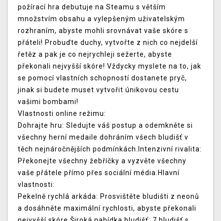
požírací hra debutuje na Steamu s větším
množstvím obsahu a vylepšeným uživatelským
rozhraním, abyste mohli srovnávat vaše skóre s
přáteli! Probuďte duchy, vytvořte z nich co nejdelší
řetěz a pak je co nejrychleji sežerte, abyste
překonali nejvyšší skóre! Vždycky myslete na to, jak
se pomocí vlastních schopností dostanete pryč,
jinak si budete muset vytvořit únikovou cestu
vašimi bombami!
Vlastnosti online režimu:
Dohrajte hru: Sledujte váš postup a odemkněte si
všechny herní medaile dohráním všech bludišť v
těch nejnáročnějších podmínkách.Intenzivní rivalita:
Překonejte všechny žebříčky a vyzvěte všechny
vaše přátele přímo přes sociální média.Hlavní
vlastnosti:
Pekelně rychlá arkáda: Prosvištěte bludišti z neonů
a dosáhněte maximální rychlosti, abyste překonali
nejvyšší skóre.Široká nabídka bludišť: 7 bludišť s