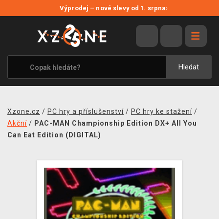
NOVÉ SLEVY
Výprodej – nové slevy od 1. srpna
›
VÝPRODEJ
VIDEOHRY
XZONE ORIGINALS
Hledat
TÉMATIKY
OBLEČENÍ A DOPLŇKY
Xzone.cz
/
PC hry a příslušenství
/
PC hry ke stažení
/
MERCHANDISE
Akční
/
PAC-MAN Championship Edition DX+ All You
Can Eat Edition (DIGITAL)
SPOLEČENSKÉ HRY
BLOG
KONTAKT
PRODEJNY