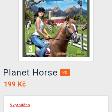
DOPRAVA
XZONE KLUB
TCG & BOARDGAME HUB
VÝKUP HER (BAZAR)
Planet Horse
PC
199
Kč
Vyprodáno