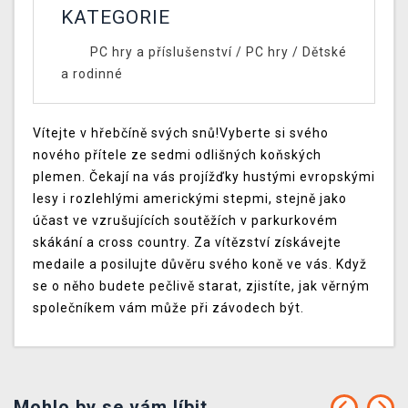
KATEGORIE
PC hry a příslušenství
/
PC hry
/
Dětské
a rodinné
Vítejte v hřebčíně svých snů!Vyberte si svého
nového přítele ze sedmi odlišných koňských
plemen. Čekají na vás projížďky hustými evropskými
lesy i rozlehlými americkými stepmi, stejně jako
účast ve vzrušujících soutěžích v parkurkovém
skákání a cross country. Za vítězství získávejte
medaile a posilujte důvěru svého koně ve vás. Když
se o něho budete pečlivě starat, zjistíte, jak věrným
společníkem vám může při závodech být.
Mohlo by se vám líbit