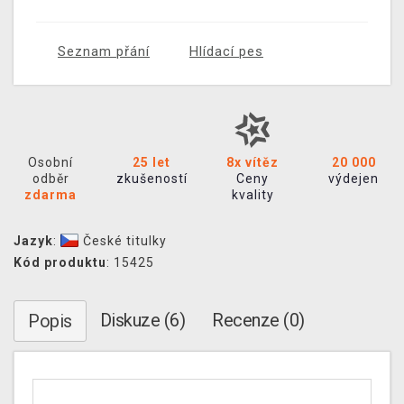
Seznam přání
Hlídací pes
Osobní
25 let
8x vítěz
20 000
odběr
zkušeností
Ceny
výdejen
zdarma
kvality
Jazyk
:
České titulky
Kód produktu
: 15425
Diskuze (6)
Recenze (0)
Popis