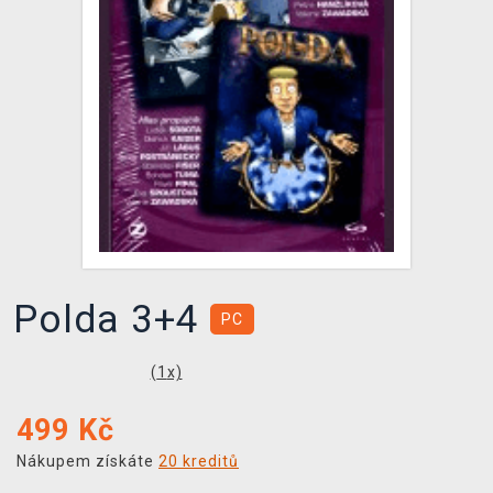
DOPRAVA
XZONE KLUB
TCG & BOARDGAME HUB
VÝKUP HER (BAZAR)
Polda 3+4
PC
(
1
x)
499
Kč
Nákupem získáte
20 kreditů