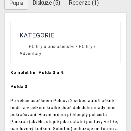
Diskuze (5)
Recenze (1)
Popis
KATEGORIE
PC hry a příslušenství
/
PC hry
/
Adventury
Komplet her Polda 3 a 4.
Polda 3
Po velice úspěšném Poldovi 2 sebou autoři pěkně
hodili a v celkem krátké době dali dohromady jeho
pokračování. Hlavní hrdina přihlouplý policista
Pankrác (skvěle, stejně jako ostatní postavy ve hře,
namluvený Luďkem Sobotou) odhazuje uniformu a