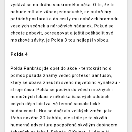
vydává se na dráhu soukromého očka. O to, že to
nebude mít ale vůbec jednoduché, se autoři hry
pořádně postarali a do cesty mu naházeli hromadu
veselých scének a náročných hádanek. Pokud se
chcete pobavit, odreagovat a ještě poškádlit své
mozkové závity, je Polda 3 tou nejlepší volbou.
Polda 4
Polda Pankrác jde opět do akce - tentokrát ho o
pomoc požádá známý věděc profesor Santusov,
který se obává zneužití svého největšího vynálezu -
stroje času. Polda se podívá do všech možných i
nemožných lokací v několika časových údobích
celých dějin lidstva, vč.temné socialistické
budoucnosti. Hra se dočkala velikých změn, jako
třeba nového 3D kabátu, ale stále je to skvělá
humorná adventura podpořená skvělým dabingem