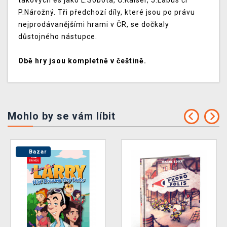
takových es jako L.Sobota, O.Kaiser, J.Lábus či
P.Nárožný. Tři předchozí díly, které jsou po právu
nejprodávanějšími hrami v ČR, se dočkaly
důstojného nástupce.
Obě hry jsou kompletně v češtině.
Mohlo by se vám líbit
Bazar