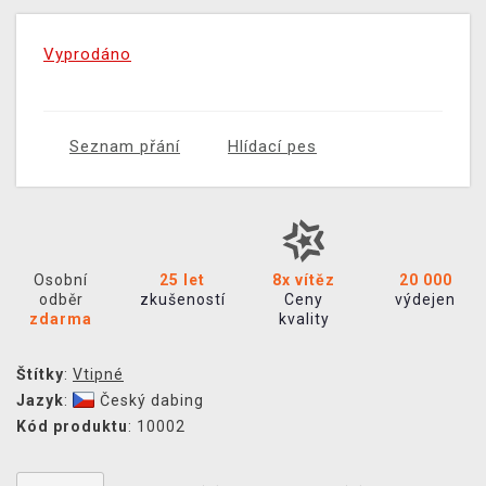
Vyprodáno
Seznam přání
Hlídací pes
Osobní
25 let
8x vítěz
20 000
odběr
zkušeností
Ceny
výdejen
zdarma
kvality
Štítky
:
Vtipné
Jazyk
:
Český dabing
Kód produktu
: 10002