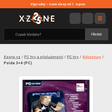
NOVÉ SLEVY
Výprodej – nové slevy od 1. srpna
›
VÝPRODEJ
VIDEOHRY
XZONE ORIGINALS
Hledat
TÉMATIKY
OBLEČENÍ A DOPLŇKY
Xzone.cz
/
PC hry a příslušenství
/
PC hry
/
Adventury
/
MERCHANDISE
Polda 3+4 (PC)
SPOLEČENSKÉ HRY
BLOG
KONTAKT
PRODEJNY