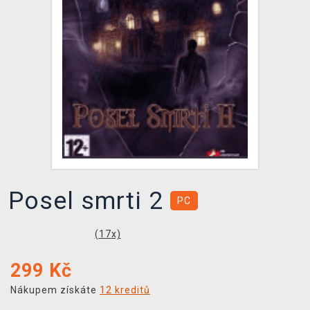
DOPRAVA
XZONE KLUB
TCG & BOARDGAME HUB
VÝKUP HER (BAZAR)
Posel smrti 2
PC
(
17
x)
299
Kč
Nákupem získáte
12 kreditů