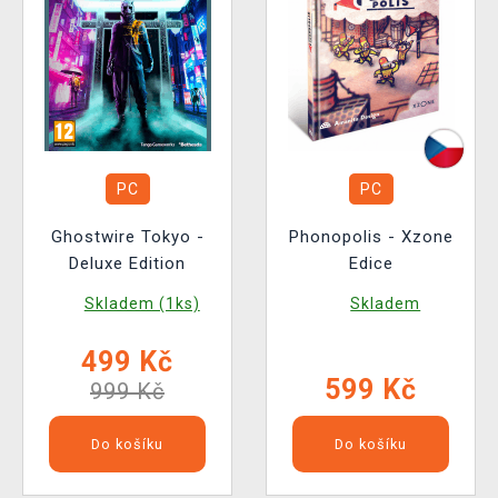
PC
PC
Ghostwire Tokyo -
Phonopolis - Xzone
Deluxe Edition
Edice
Skladem (1ks)
Skladem
499 Kč
599 Kč
999 Kč
Do košíku
Do košíku