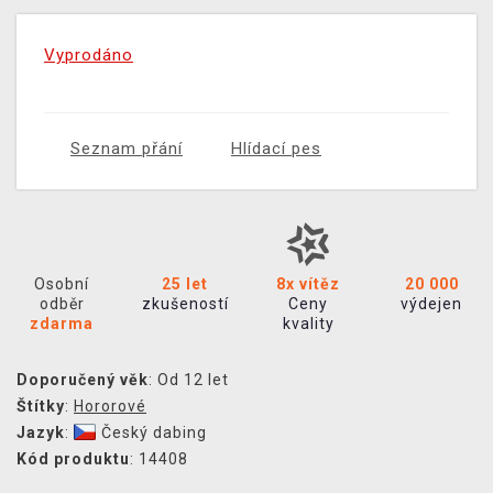
Vyprodáno
Seznam přání
Hlídací pes
Osobní
25 let
8x vítěz
20 000
odběr
zkušeností
Ceny
výdejen
zdarma
kvality
Doporučený věk
: Od 12 let
Štítky
:
Hororové
Jazyk
:
Český dabing
Kód produktu
: 14408