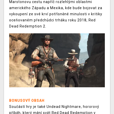
Marstonovu cestu napříč rozlehlými oblastmi
amerického Západu a Mexika, kde bude bojovat za
vykoupení ze své krví potřísněné minulosti v kritiky
oceňovaném předchůdci trháku roku 2018, Red
Dead Redemption 2.
BONUSOVÝ OBSAH
Součástí hry je také Undead Nightmare, hororový
příběh, který mění svět Red Dead Redemption v