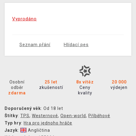
Vyprodáno
Seznam přání
Hlídací pes
Osobní
25 let
8x vítěz
20 000
odběr
zkušeností
Ceny
výdejen
zdarma
kvality
Doporučený věk
: Od 18 let
Štítky
:
TPS
,
Westernové
,
Open-world
,
Příběhové
Typ hry
:
Hra pro jednoho hráče
Jazyk
:
Angličtina