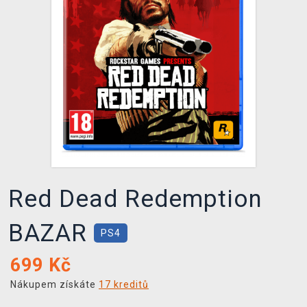
DOPRAVA
XZONE KLUB
TCG & BOARDGAME HUB
VÝKUP HER (BAZAR)
Red Dead Redemption
BAZAR
PS4
699
Kč
Nákupem získáte
17 kreditů