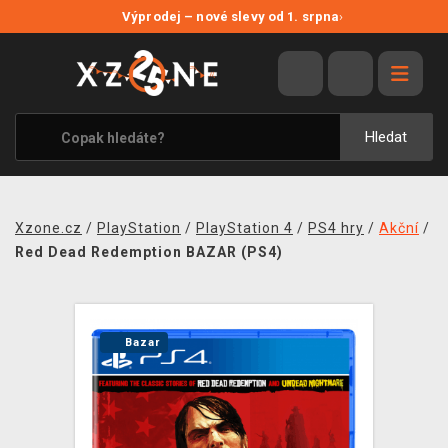
NOVÉ SLEVY
Výprodej – nové slevy od 1. srpna
›
VÝPRODEJ
VIDEOHRY
XZONE ORIGINALS
Hledat
TÉMATIKY
OBLEČENÍ A DOPLŇKY
Xzone.cz
/
PlayStation
/
PlayStation 4
/
PS4 hry
/
Akční
/
MERCHANDISE
Red Dead Redemption BAZAR (PS4)
SPOLEČENSKÉ HRY
BLOG
Bazar
KONTAKT
PRODEJNY