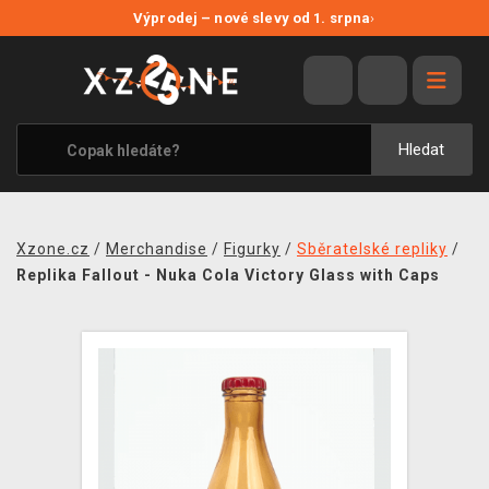
NOVÉ SLEVY
Výprodej – nové slevy od 1. srpna
›
VÝPRODEJ
VIDEOHRY
XZONE ORIGINALS
Hledat
TÉMATIKY
OBLEČENÍ A DOPLŇKY
Xzone.cz
/
Merchandise
/
Figurky
/
Sběratelské repliky
/
MERCHANDISE
Replika Fallout - Nuka Cola Victory Glass with Caps
SPOLEČENSKÉ HRY
BLOG
KONTAKT
PRODEJNY