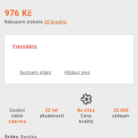
976
Kč
Nákupem získáte
20 kreditů
Vyprodáno
Seznam přání
Hlídací pes
Osobní
25 let
8x vítěz
20 000
odběr
zkušeností
Ceny
výdejen
zdarma
kvality
Štítky
:
Replika