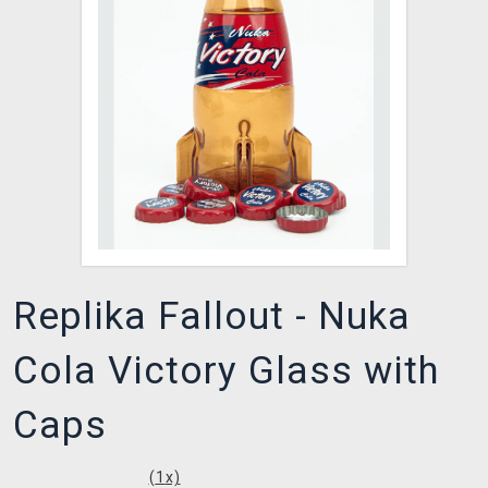
DOPRAVA
XZONE KLUB
TCG & BOARDGAME HUB
VÝKUP HER (BAZAR)
Replika Fallout - Nuka
Cola Victory Glass with
Caps
(
1
x)