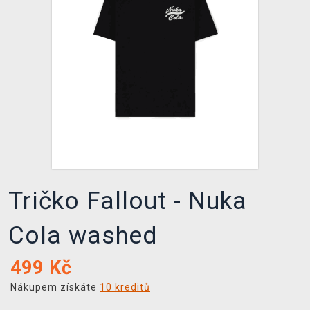
DOPRAVA
XZONE KLUB
TCG & BOARDGAME HUB
VÝKUP HER (BAZAR)
Tričko Fallout - Nuka
Cola washed
499
Kč
Nákupem získáte
10 kreditů