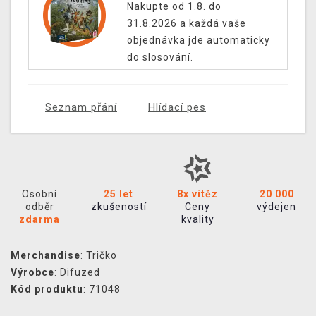
Nakupte od 1.8. do
31.8.2026 a každá vaše
objednávka jde automaticky
do slosování.
Seznam přání
Hlídací pes
Osobní
25 let
8x vítěz
20 000
odběr
zkušeností
Ceny
výdejen
zdarma
kvality
Merchandise
:
Tričko
Výrobce
:
Difuzed
Kód produktu
: 71048