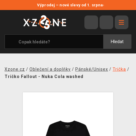
NOVÉ SLEVY
Výprodej – nové slevy od 1. srpna
›
VÝPRODEJ
VIDEOHRY
XZONE ORIGINALS
Hledat
TÉMATIKY
OBLEČENÍ A DOPLŇKY
Xzone.cz
/
Oblečení a doplňky
/
Pánské/Unisex
/
Trička
/
MERCHANDISE
Tričko Fallout - Nuka Cola washed
SPOLEČENSKÉ HRY
BLOG
KONTAKT
PRODEJNY