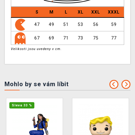
S
M
L
XL
XXL
XXXL
47
49
51
53
56
59
67
69
71
73
75
77
Velikosti jsou uvedeny v cm.
Mohlo by se vám líbit
Sleva 33 %