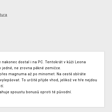
tura
se nakonec dostal i na PC. Tentokrát v kůži Leona
 jedné, ne zrovna pěkné zemičce.
y přes magnuma až po minomet. Na cestě sbíráte
ylepšovat. To určitě přijde vhod, jelikož ve hře nejdou
tí.
ahuje spoustu bonusů oproti té původní.