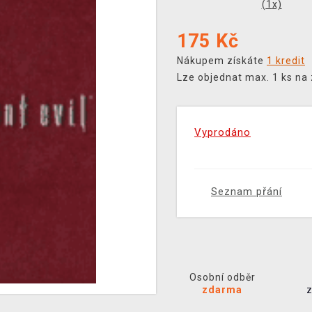
(
1
x)
175
Kč
Nákupem získáte
1 kredit
Lze objednat max. 1 ks na
Vyprodáno
Seznam přání
Osobní odběr
zdarma