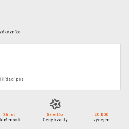
 zákazníka.
Hlídací pes
25 let
8x vítěz
20 000
zkušeností
Ceny kvality
výdejen