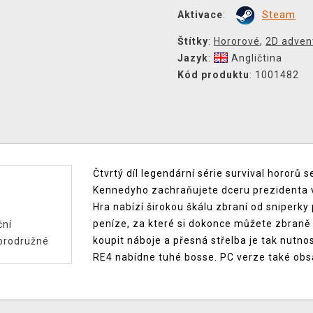
Aktivace
:
Steam
Štítky
:
Hororové
,
2D adven
Jazyk
:
Angličtina
Kód produktu
: 1001482
Čtvrtý díl legendární série survival hororů 
Kennedyho zachraňujete dceru prezidenta v
Hra nabízí širokou škálu zbraní od sniperk
peníze, za které si dokonce můžete zbraně v
ční
koupit náboje a přesná střelba je tak nutnos
brodružné
RE4 nabídne tuhé bosse. PC verze také obs