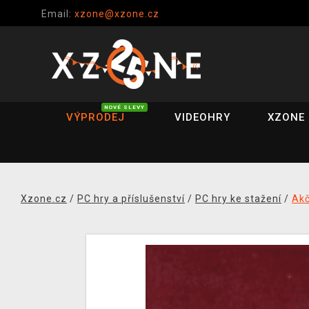
Email:
xzone@xzone.cz
NOVÉ SLEVY
VÝPRODEJ
VIDEOHRY
XZONE 
Xzone.cz
/
PC hry a příslušenství
/
PC hry ke stažení
/
Akč