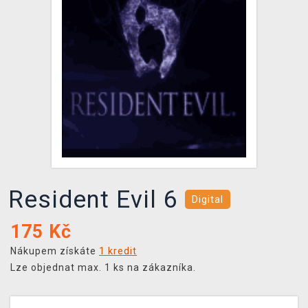
DOPRAVA
XZONE KLUB
TCG & BOARDGAME HUB
VÝKUP HER (BAZAR)
Resident Evil 6
Digital
175
Kč
Nákupem získáte
1 kredit
Lze objednat max. 1 ks na zákazníka.