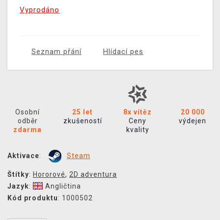
Vyprodáno
Seznam přání
Hlídací pes
Osobní
25 let
8x vítěz
20 000
odběr
zkušeností
Ceny
výdejen
zdarma
kvality
Aktivace
:
Steam
Štítky
:
Hororové
,
2D adventura
Jazyk
:
Angličtina
Kód produktu
: 1000502