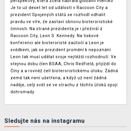
perspektivy, která zcela nabrala globální měřítko.
Je to už deset let od událostí v Raccoon City a
prezident Spojených států se rozhodl odhalit
pravdu ve víře, že zastaví obnovu bioteroristické
činnosti. Na straně prezidenta je i přeživší z
Raccoon City, Leon S. Kennedy. Na tiskové
konferenci ale bioteroristé zaútočí a Leon je
svědkem, jak se prezident promění k nepoznání.
Leon tak musí udělat svoje nejtěžší rozhodnutí. Ve
stejnou dobu člen BSAA, Chris Redfield, přijíždí do
Číny a a rovněž čelí bioteroristickému útoku. Žádná
země tak není ušetřena, a když už není žádná
naděje, celý svět se ve strachu z těchto útoků spojí
dohromady.
Sledujte nás na instagramu