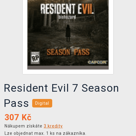
DOPRAVA
XZONE KLUB
TCG & BOARDGAME HUB
VÝKUP HER (BAZAR)
Resident Evil 7 Season
Pass
Digital
307
Kč
Nákupem získáte
3 kredity
Lze objednat max. 1 ks na zákazníka.