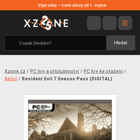
NOVÉ SLEVY
Výprodej – nové slevy od 1. srpna
›
VÝPRODEJ
VIDEOHRY
XZONE ORIGINALS
Hledat
TÉMATIKY
OBLEČENÍ A DOPLŇKY
Xzone.cz
/
PC hry a příslušenství
/
PC hry ke stažení
/
MERCHANDISE
Akční
/
Resident Evil 7 Season Pass (DIGITAL)
SPOLEČENSKÉ HRY
BLOG
KONTAKT
PRODEJNY