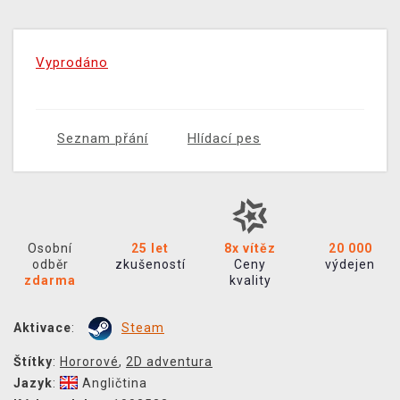
Vyprodáno
Seznam přání
Hlídací pes
Osobní
25 let
8x vítěz
20 000
odběr
zkušeností
Ceny
výdejen
zdarma
kvality
Aktivace
:
Steam
Štítky
:
Hororové
,
2D adventura
Jazyk
:
Angličtina