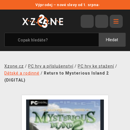
NOVÉ SLEVY
Výprodej – nové slevy od 1. srpna
›
VÝPRODEJ
VIDEOHRY
XZONE ORIGINALS
Hledat
TÉMATIKY
OBLEČENÍ A DOPLŇKY
Xzone.cz
/
PC hry a příslušenství
/
PC hry ke stažení
/
MERCHANDISE
Dětské a rodinné
/
Return to Mysterious Island 2
(DIGITAL)
SPOLEČENSKÉ HRY
BLOG
KONTAKT
PRODEJNY