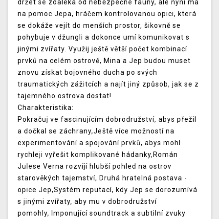
držet se zdaleka od nebezpečné fauny, ale nyní má
na pomoc Jepa, hráčem kontrolovanou opici, která
se dokáže vejít do menších prostor, šikovně se
pohybuje v džungli a dokonce umí komunikovat s
jinými zvířaty. Využij ještě větší počet kombinací
prvků na celém ostrově, Mina a Jep budou muset
znovu získat bojovného ducha po svých
traumatických zážitcích a najít jiný způsob, jak se z
tajemného ostrova dostat!
Charakteristika:
Pokračuj ve fascinujícím dobrodružství, abys přežil
a dočkal se záchrany,Ještě více možností na
experimentování a spojování prvků, abys mohl
rychleji vyřešit komplikované hádanky,Román
Julese Verna rozvíjí hlubší pohled na ostrov
starověkých tajemství, Druhá hratelná postava -
opice Jep,Systém reputací, kdy Jep se dorozumívá
s jinými zvířaty, aby mu v dobrodružství
pomohly, Imponující soundtrack a subtilní zvuky