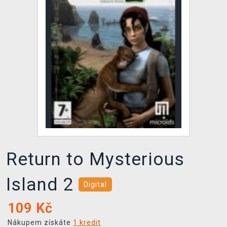
DOPRAVA
XZONE KLUB
TCG & BOARDGAME HUB
VÝKUP HER (BAZAR)
Return to Mysterious
Island 2
Digital
109
Kč
Nákupem získáte
1 kredit