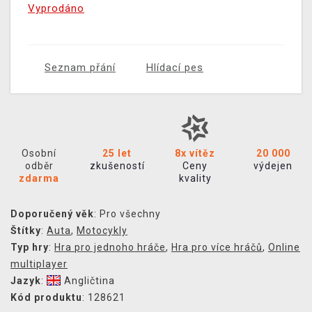
Vyprodáno
Seznam přání
Hlídací pes
Osobní
25 let
8x vítěz
20 000
odběr
zkušeností
Ceny
výdejen
zdarma
kvality
Doporučený věk
: Pro všechny
Štítky
:
Auta
,
Motocykly
Typ hry
:
Hra pro jednoho hráče
,
Hra pro více hráčů
,
Online
multiplayer
Jazyk
:
Angličtina
Kód produktu
: 128621