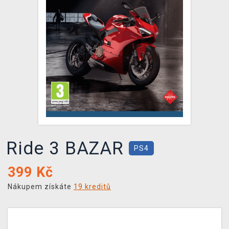
DOPRAVA
XZONE KLUB
TCG & BOARDGAME HUB
VÝKUP HER (BAZAR)
Ride 3 BAZAR
PS4
399
Kč
Nákupem získáte
19 kreditů