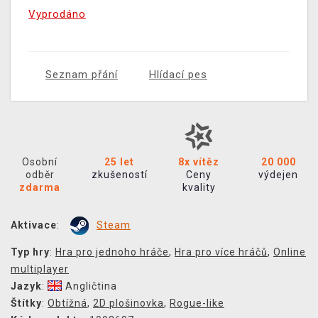
Vyprodáno
Seznam přání
Hlídací pes
Osobní
25 let
8x vítěz
20 000
odběr
zkušeností
Ceny
výdejen
zdarma
kvality
Aktivace
:
Steam
Typ hry
:
Hra pro jednoho hráče
,
Hra pro více hráčů
,
Online
multiplayer
Jazyk
:
Angličtina
Štítky
:
Obtížná
,
2D plošinovka
,
Rogue-like