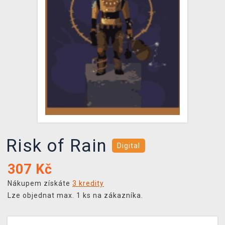
DOPRAVA
XZONE KLUB
TCG & BOARDGAME HUB
VÝKUP HER (BAZAR)
Risk of Rain
Digital
307
Kč
Nákupem získáte
3 kredity
Lze objednat max. 1 ks na zákazníka.