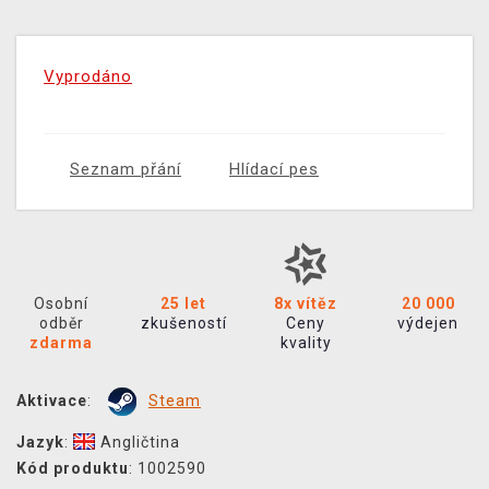
Vyprodáno
Seznam přání
Hlídací pes
Osobní
25 let
8x vítěz
20 000
odběr
zkušeností
Ceny
výdejen
zdarma
kvality
Aktivace
:
Steam
Jazyk
:
Angličtina
Kód produktu
: 1002590