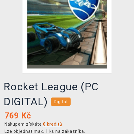
DOPRAVA
XZONE KLUB
TCG & BOARDGAME HUB
VÝKUP HER (BAZAR)
Rocket League (PC
DIGITAL)
Digital
769
Kč
Nákupem získáte
8 kreditů
Lze objednat max. 1 ks na zákazníka.