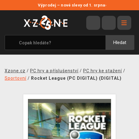
NOVÉ SLEVY
Výprodej – nové slevy od 1. srpna
›
VÝPRODEJ
VIDEOHRY
XZONE ORIGINALS
Hledat
TÉMATIKY
OBLEČENÍ A DOPLŇKY
Xzone.cz
/
PC hry a příslušenství
/
PC hry ke stažení
/
MERCHANDISE
Sportovní
/
Rocket League (PC DIGITAL) (DIGITAL)
SPOLEČENSKÉ HRY
BLOG
KONTAKT
PRODEJNY