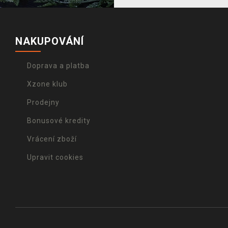
NAKUPOVÁNÍ
Doprava a platba
Xzone klub
Prodejny
Bonusové kredity
Vrácení zboží
Upravit cookies