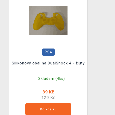
PS4
Silikonový obal na DualShock 4 - žlutý
Skladem (4ks)
39 Kč
129 Kč
Do košíku