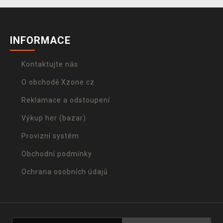
INFORMACE
Kontaktujte nás
O obchodě Xzone.cz
Reklamace a odstoupení
Výkup her (bazar)
Provizní systém
Obchodní podmínky
Ochrana osobních údajů