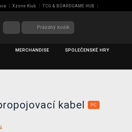
ava
Xzone Klub
TCG & BOARDGAME HUB
Prázdný košík
MERCHANDISE
SPOLEČENSKÉ HRY
propojovací kabel
PC
tů