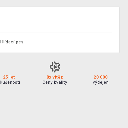
Hlídací pes
25 let
8x vítěz
20 000
zkušeností
Ceny kvality
výdejen