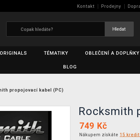
Kontakt
Prodejny
Dopr
Výkup her (bazar)
Hledat
ORIGINALS
TÉMATIKY
OBLEČENÍ A DOPLŇKY
BLOG
ith propojovací kabel (PC)
Rocksmith 
749
Kč
Nákupem získáte
15 kredi