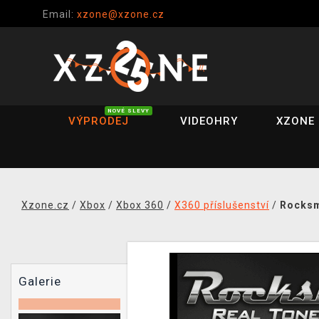
Email:
xzone@xzone.cz
NOVÉ SLEVY
VÝPRODEJ
VIDEOHRY
XZONE 
Xzone.cz
/
Xbox
/
Xbox 360
/
X360 příslušenství
/
Rocksm
Galerie