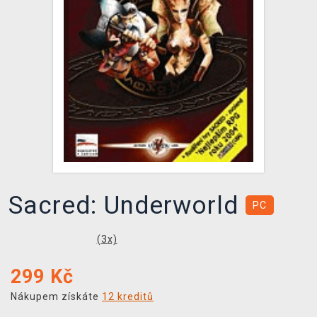
DOPRAVA
XZONE KLUB
TCG & BOARDGAME HUB
VÝKUP HER (BAZAR)
Sacred: Underworld
PC
(
3
x)
299
Kč
Nákupem získáte
12 kreditů