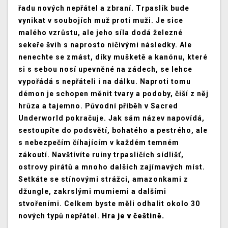
řadu nových nepřátel a zbraní. Trpaslík bude
vynikat v soubojích muž proti muži. Je sice
malého vzrůstu, ale jeho síla dodá železné
sekeře švih s naprosto ničivými následky. Ale
nenechte se zmást, díky mušketě a kanónu, které
si s sebou nosí upevněné na zádech, se lehce
vypořádá s nepřáteli i na dálku. Naproti tomu
démon je schopen měnit tvary a podoby, čiší z něj
hrůza a tajemno. Původní příběh v Sacred
Underworld pokračuje. Jak sám název napovídá,
sestoupíte do podsvětí, bohatého a pestrého, ale
s nebezpečím číhajícím v každém temném
zákoutí. Navštívíte ruiny trpasličích sídlišť,
ostrovy pirátů a mnoho dalších zajímavých míst.
Setkáte se stínovými strážci, amazonkami z
džungle, zakrslými mumiemi a dalšími
stvořeními. Celkem byste měli odhalit okolo 30
nových typů nepřátel.
Hra je v češtině.