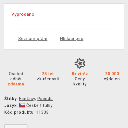
Vyprodáno
Seznam přání
Hlídací pes
Osobní
25 let
8x vítěz
20 000
odběr
zkušeností
Ceny
výdejen
zdarma
kvality
Štítky
:
Fantasy
,
Pseudo
Jazyk
:
České titulky
Kód produktu
: 11338