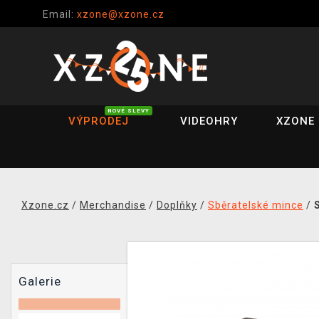
Email:
xzone@xzone.cz
NOVÉ SLEVY
VÝPRODEJ
VIDEOHRY
XZONE 
Xzone.cz
/
Merchandise
/
Doplňky
/
Sběratelské mince
/
Galerie