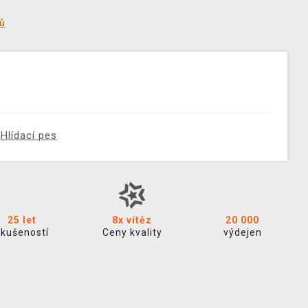
tů
Hlídací pes
25 let
8x vítěz
20 000
zkušeností
Ceny kvality
výdejen