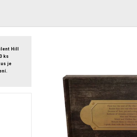
lent Hill
0 ks
us je
ení.