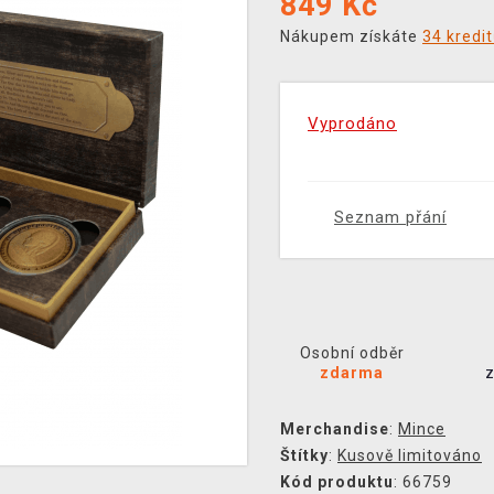
849
Kč
Nákupem získáte
34 kredi
Vyprodáno
Seznam přání
Osobní odběr
zdarma
Merchandise
:
Mince
Štítky
:
Kusově limitováno
Kód produktu
: 66759