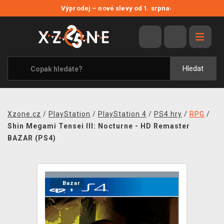
NOVÉ SLEVY
Výprodej – nové slevy od 1. srpna
›
VÝPRODEJ
VIDEOHRY
XZONE ORIGINALS
Hledat
TÉMATIKY
OBLEČENÍ A DOPLŇKY
Xzone.cz
/
PlayStation
/
PlayStation 4
/
PS4 hry
/
RPG
/
MERCHANDISE
Shin Megami Tensei III: Nocturne - HD Remaster
BAZAR (PS4)
SPOLEČENSKÉ HRY
BLOG
Bazar
KONTAKT
PRODEJNY