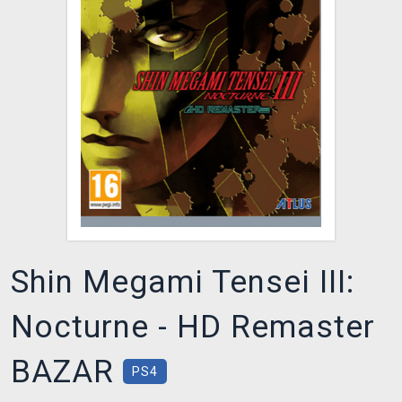
DOPRAVA
XZONE KLUB
TCG & BOARDGAME HUB
VÝKUP HER (BAZAR)
Shin Megami Tensei III:
Nocturne - HD Remaster
BAZAR
PS4