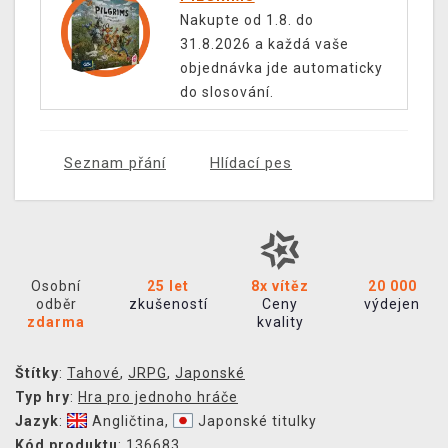
Nakupte od 1.8. do
31.8.2026 a každá vaše
objednávka jde automaticky
do slosování.
Seznam přání
Hlídací pes
Osobní
25 let
8x vítěz
20 000
odběr
zkušeností
Ceny
výdejen
zdarma
kvality
Štítky
:
Tahové
,
JRPG
,
Japonské
Typ hry
:
Hra pro jednoho hráče
Jazyk
:
Angličtina
,
Japonské titulky
Kód produktu
: 136683