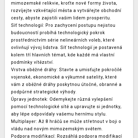
mimozemské relikvie, kroťte nové formy života,
rozvíjejte vzkvétající města a vytvářejte obchodní
cesty, abyste zajistili vašim lidem prosperitu.
Síť technologií: Pro zachycení postupu nejistou
budoucností probíhá technologický pokrok
prostřednictvím série nelineárních voleb, které
ovlivňují vývoj lidstva. Síť technologií je postavená
kolem tří hlavních témat, kde každé má vlastní
podmínky vítězství.
Vrstva oběžné dráhy: Stavte a umisťujte pokročilé
vojenské, ekonomické a výkumné satelity, které
vám z oběžné dráhy poskytnou útočné, obranné a
podpůrné strategické výhody.
Úpravy jednotek: Odemykejte různá vylepšení
pomocí technologické sítě a upravujte si jednotky,
aby lépe odpovídaly vašemu hernímu stylu.
Multiplayer: Až 8 hráčů se může střetnout v boji o
vládu nad novým mimozemským světem.
Podpora modifikací: Rozsáhlá podpora modifikací