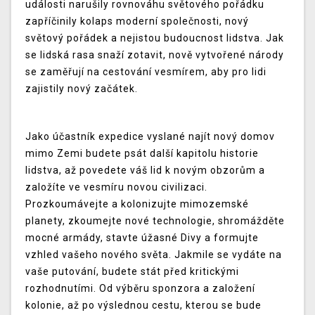
události narušily rovnováhu světového pořádku
zapříčinily kolaps moderní společnosti, nový
světový pořádek a nejistou budoucnost lidstva. Jak
se lidská rasa snaží zotavit, nově vytvořené národy
se zaměřují na cestování vesmírem, aby pro lidi
zajistily nový začátek.
Jako účastník expedice vyslané najít nový domov
mimo Zemi budete psát další kapitolu historie
lidstva, až povedete váš lid k novým obzorům a
založíte ve vesmíru novou civilizaci.
Prozkoumávejte a kolonizujte mimozemské
planety, zkoumejte nové technologie, shromážděte
mocné armády, stavte úžasné Divy a formujte
vzhled vašeho nového světa. Jakmile se vydáte na
vaše putování, budete stát před kritickými
rozhodnutími. Od výběru sponzora a založení
kolonie, až po výslednou cestu, kterou se bude