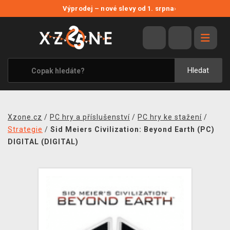
NOVÉ SLEVY
Výprodej – nové slevy od 1. srpna
›
VÝPRODEJ
VIDEOHRY
XZONE ORIGINALS
Hledat
TÉMATIKY
OBLEČENÍ A DOPLŇKY
Xzone.cz
/
PC hry a příslušenství
/
PC hry ke stažení
/
MERCHANDISE
Strategie
/
Sid Meiers Civilization: Beyond Earth (PC)
DIGITAL (DIGITAL)
SPOLEČENSKÉ HRY
BLOG
KONTAKT
PRODEJNY