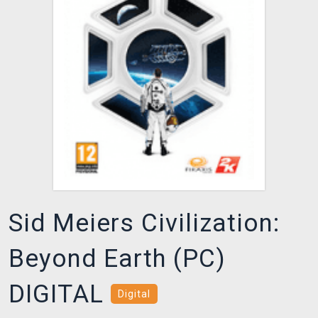
DOPRAVA
XZONE KLUB
TCG & BOARDGAME HUB
VÝKUP HER (BAZAR)
Sid Meiers Civilization:
Beyond Earth (PC)
DIGITAL
Digital