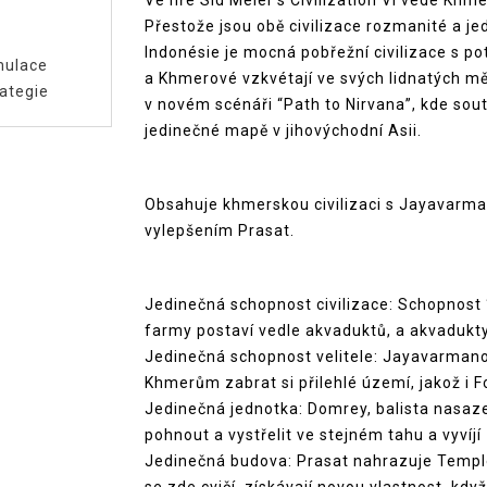
Ve hře Sid Meier’s Civilization VI vede Khm
Přestože jsou obě civilizace rozmanité a je
Indonésie je mocná pobřežní civilizace s 
mulace
a Khmerové vzkvétají ve svých lidnatých měs
ategie
v novém scénáři “Path to Nirvana”, kde sout
jedinečné mapě v jihovýchodní Asii.
Obsahuje khmerskou civilizaci s Jayavarm
vylepšením Prasat.
Jedinečná schopnost civilizace: Schopnost 
farmy postaví vedle akvaduktů, a akvadukty
Jedinečná schopnost velitele: Jayavarmano
Khmerům zabrat si přilehlé území, jakož i F
Jedinečná jednotka: Domrey, balista nasazen
pohnout a vystřelit ve stejném tahu a vyvíjí
Jedinečná budova: Prasat nahrazuje Temple 