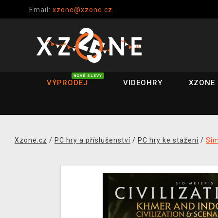
Email:
xzone@xzone.cz
NOVÉ SLEVY
VÝPRODEJ
VIDEOHRY
XZONE 
Xzone.cz
/
PC hry a příslušenství
/
PC hry ke stažení
/
Si