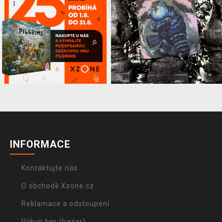
INFORMACE
Kontaktujte nás
O obchodě Xzone.cz
Reklamace a odstoupení
Výkup her (bazar)