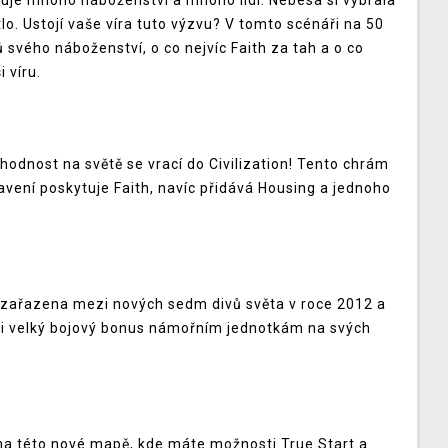
uje mnoho náboženství a mnoho lidí. Nebesa si vybrala
o. Ustojí vaše víra tuto výzvu? V tomto scénáři na 50
 svého náboženství, o co nejvíc Faith za tah a o co
 víru.
odnost na světě se vrací do Civilization! Tento chrám
avení poskytuje Faith, navíc přidává Housing a jednoho
 zařazena mezi nových sedm divů světa v roce 2012 a
ž i velký bojový bonus námořním jednotkám na svých
i na této nové mapě, kde máte možnosti True Start a