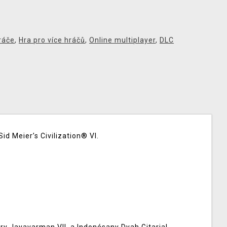
ráče
,
Hra pro více hráčů
,
Online multiplayer
,
DLC
id Meier’s Civilization® VI.