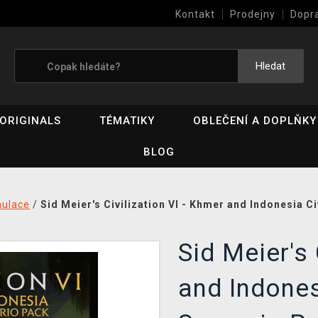
Kontakt
Prodejny
Dopr
Výkup her (bazar)
Hledat
ORIGINALS
TÉMATIKY
OBLEČENÍ A DOPLŇKY
BLOG
mulace
/
Sid Meier's Civilization VI - Khmer and Indonesia C
Sid Meier's 
and Indones