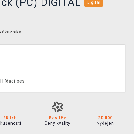
ack (PC) DIGITAL
Digital
 zákazníka.
Hlídací pes
25 let
8x vítěz
20 000
zkušeností
Ceny kvality
výdejen