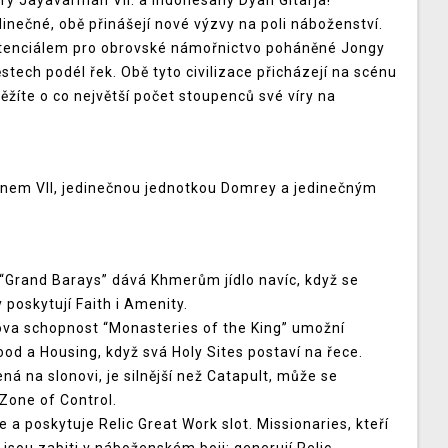
ery Jayavarman VII. a Indonésany Dyah Gitarja!
dinečné, obě přinášejí nové výzvy na poli náboženství.
potenciálem pro obrovské námořnictvo poháněné Jongy
tech podél řek. Obě tyto civilizace přicházejí na scénu
ěžíte o co největší počet stoupenců své víry na
anem VII, jedinečnou jednotkou Domrey a jedinečným
“Grand Barays” dává Khmerům jídlo navíc, když se
 poskytují Faith i Amenity.
va schopnost “Monasteries of the King” umožní
ood a Housing, když svá Holy Sites postaví na řece.
á na slonovi, je silnější než Catapult, může se
 Zone of Control.
a poskytuje Relic Great Work slot. Missionaries, kteří