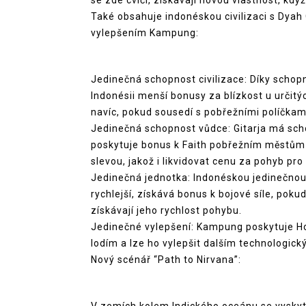
se zde cvičí, získávají novou vlastnost, když
Také obsahuje indonéskou civilizaci s Dyah
vylepšením Kampung:
Jedinečná schopnost civilizace: Díky schopn
Indonésii menší bonusy za blízkost u určit
navíc, pokud sousedí s pobřežními políčkami
Jedinečná schopnost vůdce: Gitarja má sch
poskytuje bonus k Faith pobřežním městům 
slevou, jakož i likvidovat cenu za pohyb pr
Jedinečná jednotka: Indonéskou jedinečnou 
rychlejší, získává bonus k bojové síle, poku
získávají jeho rychlost pohybu.
Jedinečné vylepšení: Kampung poskytuje H
lodím a lze ho vylepšit dalším technologic
Nový scénář “Path to Nirvana”: