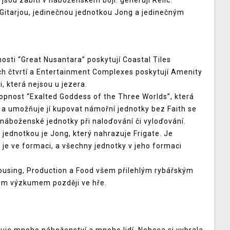
 jsou zabiti v náboženském boji: generují Relic.
 Gitarjou, jedinečnou jednotkou Jong a jedinečným
osti “Great Nusantara” poskytují Coastal Tiles
ých čtvrtí a Entertainment Complexes poskytují Amenity
, která nejsou u jezera.
opnost “Exalted Goddess of the Three Worlds”, která
a umožňuje jí kupovat námořní jednotky bez Faith se
o náboženské jednotky při naloďování či vyloďování.
jednotkou je Jong, který nahrazuje Frigate. Je
d je ve formaci, a všechny jednotky v jeho formaci
ousing, Production a Food všem přilehlým rybářským
kým výzkumem později ve hře.