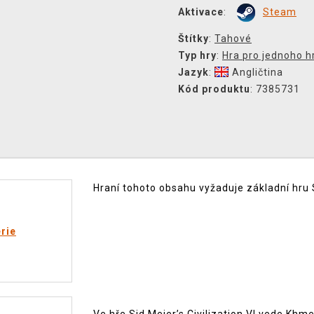
Aktivace
:
Steam
Štítky
:
Tahové
Typ hry
:
Hra pro jednoho h
Jazyk
:
Angličtina
Kód produktu
: 7385731
Hraní tohoto obsahu vyžaduje základní hru S
rie