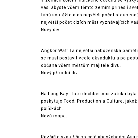
V zemích kolem Indického oceánu se vyskyt
vás, abyste všem těmto zemím přinesli světl
tahů soutěžte o co největší počet stoupenců
největší počet cizích měst vyznávajících vaši
Nový div:
Angkor Wat: Ta největší náboženská pamětih
se musí postavit vedle akvaduktu a po post
občana všem městům majitele divu.
Nový přírodní div:
Ha Long Bay: Tato dechberoucí zátoka byla
poskytuje Food, Production a Culture, jako
políčkách.
Nová mapa:
Rozšiřte svou říši po celé jihovýchodní Asi