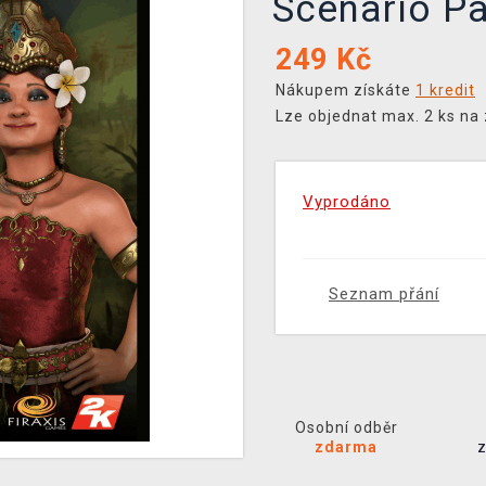
Scenario P
249
Kč
Nákupem získáte
1 kredit
Lze objednat max. 2 ks na
Vyprodáno
Seznam přání
Osobní odběr
zdarma