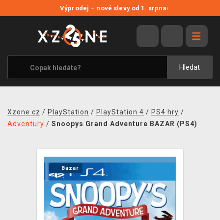
NOVÉ SLEVY
Výprodej – nové slevy od 1. srpna
›
VÝPRODEJ
VIDEOHRY
XZONE ORIGINALS
Hledat
TÉMATIKY
OBLEČENÍ A DOPLŇKY
Xzone.cz
/
PlayStation
/
PlayStation 4
/
PS4 hry
/
MERCHANDISE
Adventury
/
Snoopys Grand Adventure BAZAR (PS4)
SPOLEČENSKÉ HRY
BLOG
Bazar
KONTAKT
PRODEJNY