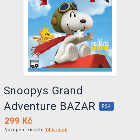
DOPRAVA
XZONE KLUB
TCG & BOARDGAME HUB
VÝKUP HER (BAZAR)
Snoopys Grand
Adventure BAZAR
PS4
299
Kč
Nákupem získáte
14 kreditů