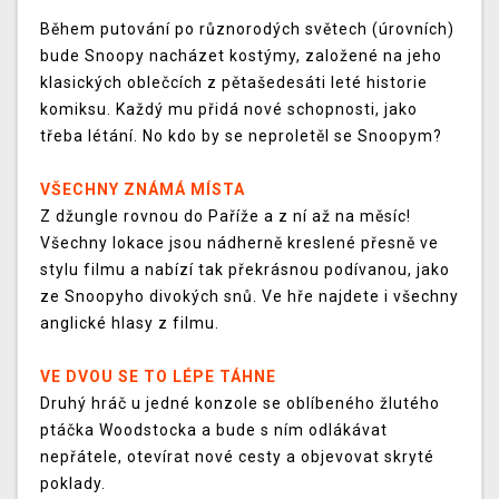
Během putování po různorodých světech (úrovních)
bude Snoopy nacházet kostýmy, založené na jeho
klasických oblečcích z pětašedesáti leté historie
komiksu. Každý mu přidá nové schopnosti, jako
třeba létání. No kdo by se neproletěl se Snoopym?
VŠECHNY ZNÁMÁ MÍSTA
Z džungle rovnou do Paříže a z ní až na měsíc!
Všechny lokace jsou nádherně kreslené přesně ve
stylu filmu a nabízí tak překrásnou podívanou, jako
ze Snoopyho divokých snů. Ve hře najdete i všechny
anglické hlasy z filmu.
VE DVOU SE TO LÉPE TÁHNE
Druhý hráč u jedné konzole se oblíbeného žlutého
ptáčka Woodstocka a bude s ním odlákávat
nepřátele, otevírat nové cesty a objevovat skryté
poklady.