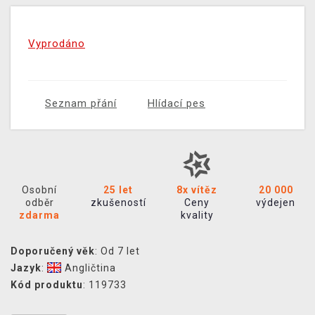
Vyprodáno
Seznam přání
Hlídací pes
Osobní
25 let
8x vítěz
20 000
odběr
zkušeností
Ceny
výdejen
zdarma
kvality
Doporučený věk
: Od 7 let
Jazyk
:
Angličtina
Kód produktu
: 119733