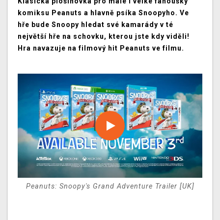
Klasická plošinovka pro malé i velké fanoušky
komiksu Peanuts a hlavně psíka Snoopyho. Ve
hře bude Snoopy hledat své kamarády v té
největší hře na schovku, kterou jste kdy viděli!
Hra navazuje na filmový hit Peanuts ve filmu.
Peanuts: Snoopy's Grand Adventure Trailer [UK]