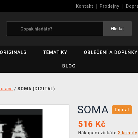
Kontakt
Prodejny
Dopr
Výkup her (bazar)
Hledat
ORIGINALS
TÉMATIKY
OBLEČENÍ A DOPLŇKY
BLOG
mulace
/
SOMA (DIGITAL)
SOMA
Digital
516
Kč
Nákupem získáte
3 kredity