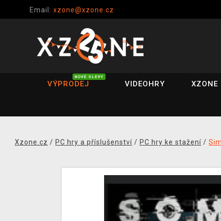
Email:
xzone@xzone.cz
NOVÉ SLEVY
VÝPRODEJ
VIDEOHRY
XZONE 
Xzone.cz
/
PC hry a příslušenství
/
PC hry ke stažení
/
Si