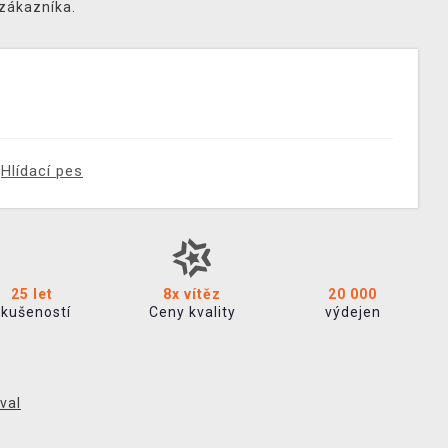
 zákazníka.
Hlídací pes
25 let
8x vítěz
20 000
zkušeností
Ceny kvality
výdejen
val