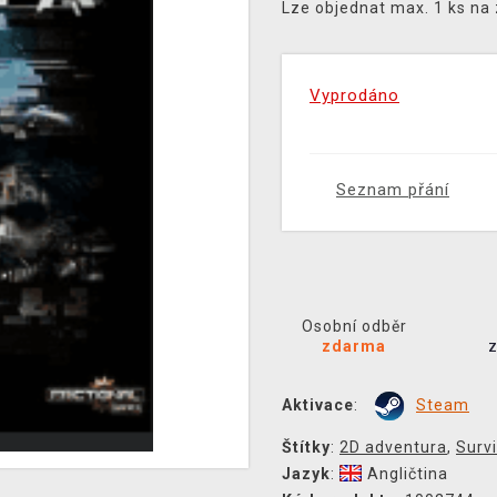
Lze objednat max. 1 ks na
Vyprodáno
Seznam přání
Osobní odběr
zdarma
Aktivace
:
Steam
Štítky
:
2D adventura
,
Survi
Jazyk
:
Angličtina