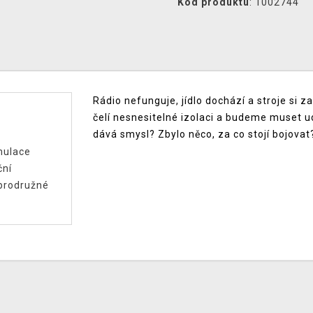
Kód produktu
: 1002744
Rádio nefunguje, jídlo dochází a stroje si z
čelí nesnesitelné izolaci a budeme muset 
dává smysl? Zbylo něco, za co stojí bojovat
mulace
ční
brodružné