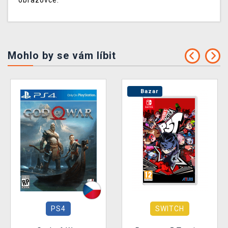
obrazovce.
Mohlo by se vám líbit
Bazar
PS4
SWITCH