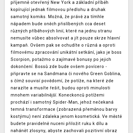
příjemně otevřený New York a základní příběh
kopírující jednak filmovou předlohu a druhak
samotný komiks. Možná, že právě za tímhle
nápadem bude oněch přislíbených cca deset
různých příběhových linií, které na jednu stranu
nemusíte vůbec absolvovat a jít pouze skrze hlavní
kampaň. Ovšem pak se ochudíte o různá a oproti
filmovému zpracování unikátní setkání, jako je boss
Scorpion, potažmo o zajímavé bonusy po jejich
dokončení. Bossů zde bude ovšem povícero -
připravte se na Sandmana či nového Green Goblina,
s čímž souvisí povědomí, že potíže, na které zde
narazíte a musíte řešit, budou oproti minulosti
mnohem variabilnější. Koneckonců potížemi
prochází i samotný Spider-Man, jehož nečekaná
temná transformace (zobrazená přeměnou barvy
kostýmu) není zdaleka jenom kosmetická. Ve městě
budete pravidelně nuceni přiložit ruku k dílu a
nahánět zlosyny, abyste zachovali pozitivní obraz