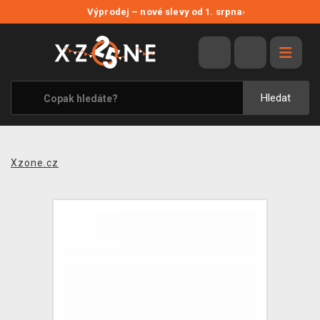
NOVÉ SLEVY
Výprodej – nové slevy od 1. srpna
›
VÝPRODEJ
VIDEOHRY
XZONE ORIGINALS
Hledat
TÉMATIKY
OBLEČENÍ A DOPLŇKY
Xzone.cz
MERCHANDISE
SPOLEČENSKÉ HRY
BLOG
KONTAKT
PRODEJNY