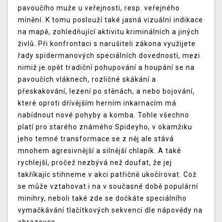
pavoučího muže u veřejnosti, resp. veřejného
mínění. K tomu poslouží také jasná vizuální indikace
na mapě, zohledňující aktivitu kriminálních a jiných
živlů. Při konfrontaci s narušiteli zákona využijete
řady spidermanových speciálních dovedností, mezi
nimiž je opět tradiční pohupování a houpání se na
pavoučích vláknech, rozličné skákání a
přeskakování, lezení po stěnách, a nebo bojování,
které oproti dřívějším herním inkarnacím má
nabídnout nové pohyby a komba. Tohle všechno
platí pro starého známého Spideyho, v okamžiku
jeho temné transformace se z něj ale stává
mnohem agresivnější a silnější chlapík. A také
rychlejší, pročež nezbývá než doufat, že jej
takříkajíc stihneme v akci patřičně ukočírovat. Což
se může vztahovat i na v současné době populární
minihry, neboli také zde se dočkáte speciálního
vymačkávání tlačítkových sekvencí dle nápovědy na