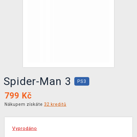
DOPRAVA
XZONE KLUB
TCG & BOARDGAME HUB
VÝKUP HER (BAZAR)
Spider-Man 3
PS3
799
Kč
Nákupem získáte
32 kreditů
Vyprodáno