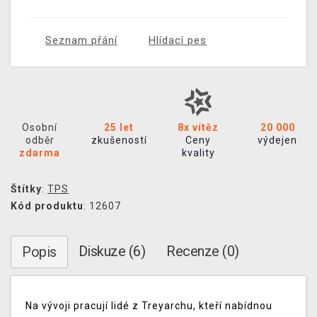
Seznam přání
Hlídací pes
Osobní
25 let
8x vítěz
20 000
odběr
zkušeností
Ceny
výdejen
zdarma
kvality
Štítky
:
TPS
Kód produktu
: 12607
Diskuze (6)
Recenze (0)
Popis
Na vývoji pracují lidé z Treyarchu, kteří nabídnou