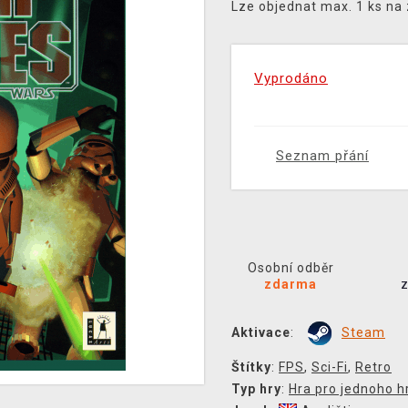
Lze objednat max. 1 ks na
Vyprodáno
Seznam přání
Osobní odběr
zdarma
Aktivace
:
Steam
Štítky
:
FPS
,
Sci-Fi
,
Retro
Typ hry
:
Hra pro jednoho h