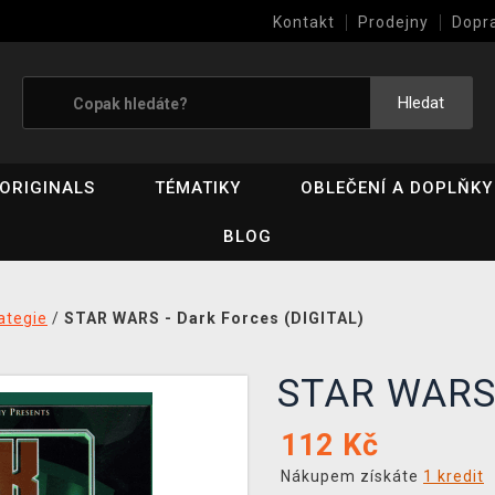
Kontakt
Prodejny
Dopr
Výkup her (bazar)
Hledat
ORIGINALS
TÉMATIKY
OBLEČENÍ A DOPLŇKY
BLOG
ategie
/
STAR WARS - Dark Forces (DIGITAL)
STAR WARS 
112
Kč
Nákupem získáte
1 kredit