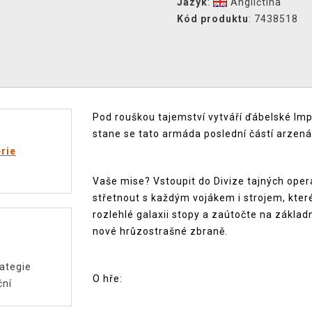
Jazyk
:
Angličtina
Kód produktu
: 7438518
Pod rouškou tajemství vytváří ďábelské Im
stane se tato armáda poslední částí arzenál
rie
Vaše mise? Vstoupit do Divize tajných opera
střetnout s každým vojákem i strojem, které
rozlehlé galaxii stopy a zaútočte na základ
nové hrůzostrašné zbraně.
ategie
O hře:
ční