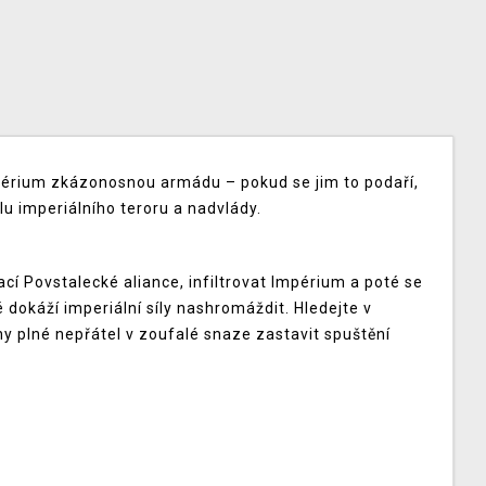
périum zkázonosnou armádu – pokud se jim to podaří,
u imperiálního teroru a nadvlády.
cí Povstalecké aliance, infiltrovat Impérium a poté se
 dokáží imperiální síly nashromáždit. Hledejte v
ny plné nepřátel v zoufalé snaze zastavit spuštění