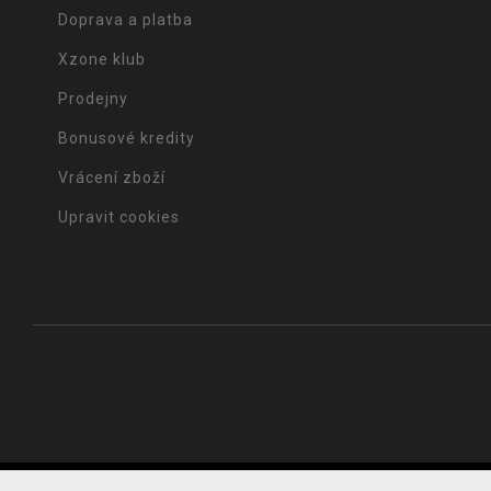
Doprava a platba
Xzone klub
Prodejny
Bonusové kredity
Vrácení zboží
Upravit cookies