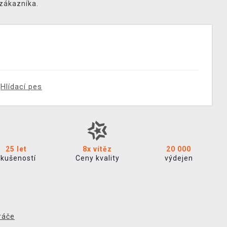
 zákazníka.
Hlídací pes
25 let
8x vítěz
20 000
zkušeností
Ceny kvality
výdejen
ráče