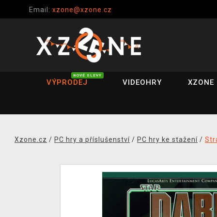
Email:
xzone@xzone.cz
NOVÉ SLEVY
VÝPRODEJ
VIDEOHRY
XZONE 
Xzone.cz
/
PC hry a příslušenství
/
PC hry ke stažení
/
Str