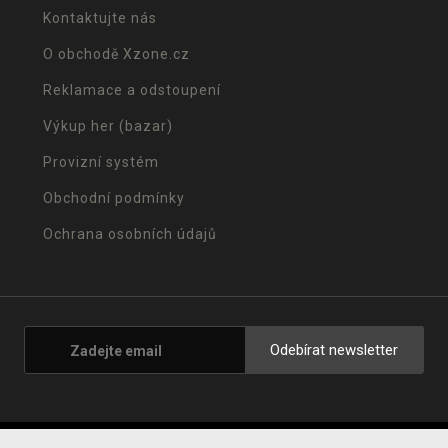
Kontaktujte nás
O obchodě Xzone.cz
Reklamace a odstoupení
Výkup her (bazar)
Provizní systém
Obchodní podmínky
Ochrana osobních údajů
Odebírat newsletter
© 2001 - 2026 Xzone.cz |
Upravit cookies
|
Naše obchody