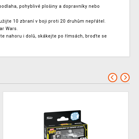
i podlaha, pohyblivé plošiny a dopravníky nebo
ijte 10 zbraní v boji proti 20 druhům nepřátel.
ar Wars.
ejte nahoru i dolů, skákejte po římsách, broďte se