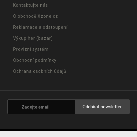
Kontaktujte nás
O obchodě Xzone.cz
Reklamace a odstoupení
Výkup her (bazar)
Provizní systém
Obchodní podmínky
Ochrana osobních údajů
Odebírat newsletter
© 2001 - 2026 Xzone.cz |
Upravit cookies
|
Naše obchody