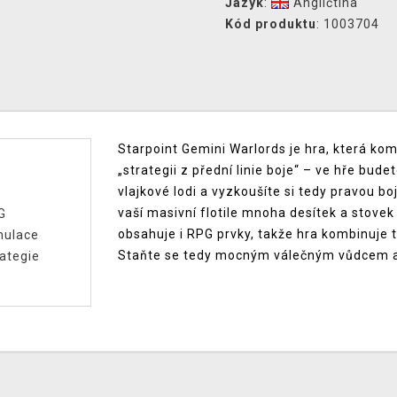
Jazyk
:
Angličtina
Kód produktu
: 1003704
Starpoint Gemini Warlords je hra, která kom
„strategii z přední linie boje“ – ve hře bud
vlajkové lodi a vyzkoušíte si tedy pravou bo
vaší masivní flotile mnoha desítek a stovek
G
obsahuje i RPG prvky, takže hra kombinuje t
mulace
Staňte se tedy mocným válečným vůdcem a
ategie