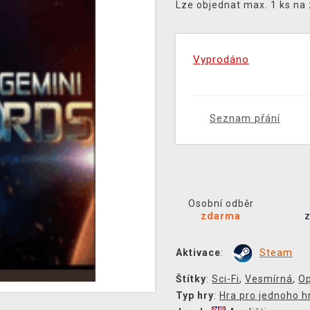
Lze objednat max. 1 ks na
Vyprodáno
Seznam přání
Osobní odběr
zdarma
Aktivace
:
Steam
Štítky
:
Sci-Fi
,
Vesmírná
,
Op
Typ hry
:
Hra pro jednoho h