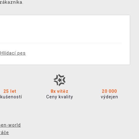
 zákazníka.
Hlídací pes
25 let
8x vítěz
20 000
zkušeností
Ceny kvality
výdejen
en-world
ráče