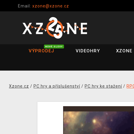
Email:
xzone@xzone.cz
NOVÉ SLEVY
VÝPRODEJ
VIDEOHRY
XZONE 
Xzone.cz
/
PC hry a příslušenství
/
PC hry ke stažení
/
RP