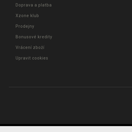
Doprava a platba
Xzone klub
Prodejny
Bonusové kredity
Vrácení zboží
Upravit cookies