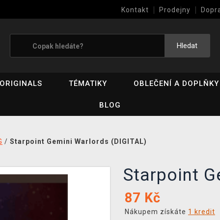
Kontakt
Prodejny
Dopr
Výkup her (bazar)
Hledat
ORIGINALS
TÉMATIKY
OBLEČENÍ A DOPLŇKY
BLOG
G
/
Starpoint Gemini Warlords (DIGITAL)
Starpoint 
87
Kč
Nákupem získáte
1 kredit