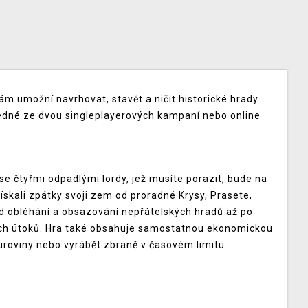
ám umožní navrhovat, stavět a ničit historické hrady.
 jedné ze dvou singleplayerových kampaní nebo online
, se čtyřmi odpadlými lordy, jež musíte porazit, bude na
získali zpátky svoji zem od proradné Krysy, Prasete,
od obléhání a obsazování nepřátelských hradů až po
ých útoků. Hra také obsahuje samostatnou ekonomickou
roviny nebo vyrábět zbraně v časovém limitu.