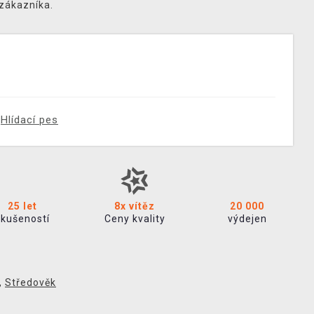
 zákazníka.
Hlídací pes
25 let
8x vítěz
20 000
zkušeností
Ceny kvality
výdejen
,
Středověk