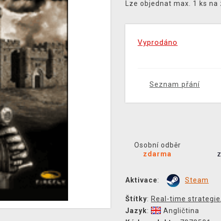
Lze objednat max. 1 ks na
Vyprodáno
Seznam přání
Osobní odběr
zdarma
Aktivace
:
Steam
Štítky
:
Real-time strategie
Jazyk
:
Angličtina