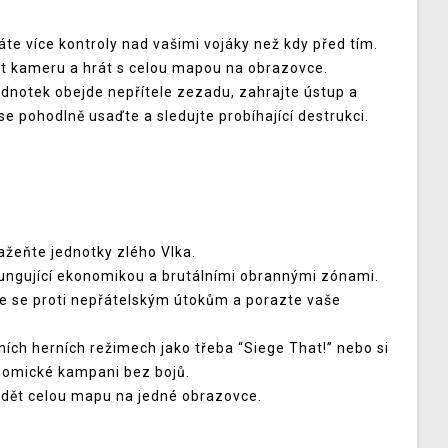
áte více kontroly nad vašimi vojáky než kdy před tím.
it kameru a hrát s celou mapou na obrazovce.
dnotek obejde nepřítele zezadu, zahrajte ústup a
se pohodlně usaďte a sledujte probíhající destrukci.
ažeňte jednotky zlého Vlka.
 fungující ekonomikou a brutálními obrannými zónami.
te se proti nepřátelským útokům a porazte vaše
tních herních režimech jako třeba “Siege That!” nebo si
onomické kampani bez bojů.
idět celou mapu na jedné obrazovce.