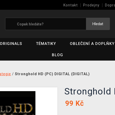
Kontakt
Prodejny
Dopr
Výkup her (bazar)
Hledat
ORIGINALS
TÉMATIKY
OBLEČENÍ A DOPLŇKY
BLOG
ategie
/
Stronghold HD (PC) DIGITAL (DIGITAL)
Stronghold
99
Kč