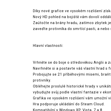
Díky nové grafice ve vysokém rozlišení získ
Nový HD pohled na bojiště vám dovolí oddál
Zaútočte na brány hradu, zatímco zbytek je
zaveďte protivníka do smrtící pasti, a nebo 
Hlavní vlastnosti:
Vrhněte se do boje o středověkou Anglii a z
Navrhněte si a postavte váš vlastní hrad s
Probojujte se 21 příběhovými misemi, braň
protivníky.
Obléhejte proslulé historické hrady v uniká
vybudujte svůj podle vlastní fantazie v ek
Grafika ve vysokém rozlišení vám umožní v
Hra podporuje ukládání do Steam Cloud.
Kompatibilní s Windows XP, Vista, 7 a 8.