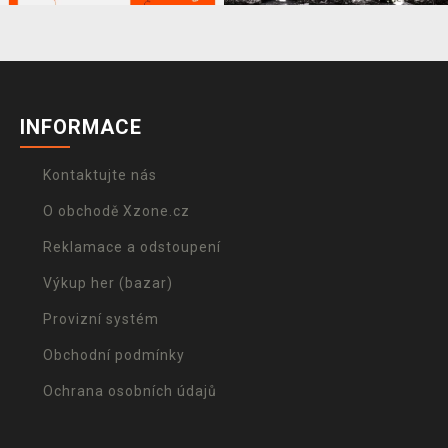
INFORMACE
Kontaktujte nás
O obchodě Xzone.cz
Reklamace a odstoupení
Výkup her (bazar)
Provizní systém
Obchodní podmínky
Ochrana osobních údajů