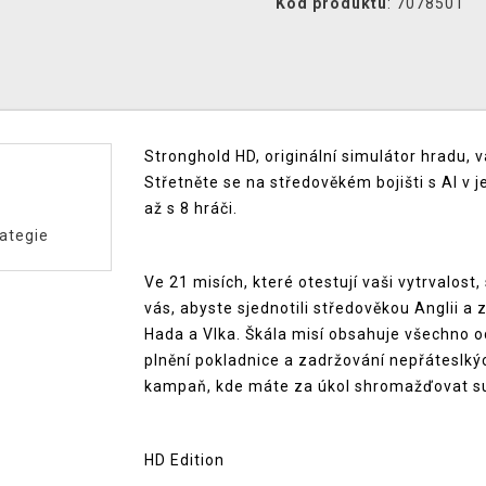
Kód produktu
: 7078501
Stronghold HD, originální simulátor hradu, v
Střetněte se na středověkém bojišti s AI v
až s 8 hráči.
ategie
Ve 21 misích, které otestují vaši vytrvalost
vás, abyste sjednotili středověkou Anglii a 
Hada a Vlka. Škála misí obsahuje všechno 
plnění pokladnice a zadržování nepřáteslk
kampaň, kde máte za úkol shromažďovat su
HD Edition