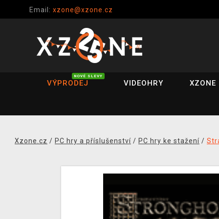
Email:
xzone@xzone.cz
NOVÉ SLEVY
VÝPRODEJ
VIDEOHRY
XZONE 
Xzone.cz
/
PC hry a příslušenství
/
PC hry ke stažení
/
Str