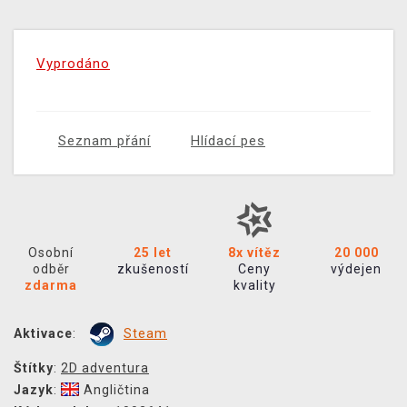
Vyprodáno
Seznam přání
Hlídací pes
Osobní
25 let
8x vítěz
20 000
odběr
zkušeností
Ceny
výdejen
zdarma
kvality
Aktivace
:
Steam
Štítky
:
2D adventura
Jazyk
:
Angličtina