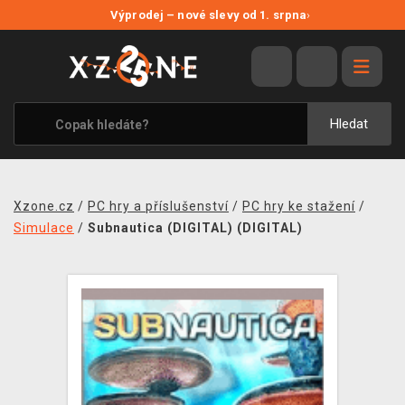
NOVÉ SLEVY
Výprodej – nové slevy od 1. srpna
›
VÝPRODEJ
VIDEOHRY
XZONE ORIGINALS
Hledat
TÉMATIKY
OBLEČENÍ A DOPLŇKY
Xzone.cz
/
PC hry a příslušenství
/
PC hry ke stažení
/
MERCHANDISE
Simulace
/
Subnautica (DIGITAL) (DIGITAL)
SPOLEČENSKÉ HRY
BLOG
KONTAKT
PRODEJNY