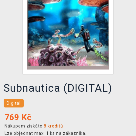
DOPRAVA
XZONE KLUB
TCG & BOARDGAME HUB
VÝKUP HER (BAZAR)
Subnautica (DIGITAL)
Digital
769
Kč
Nákupem získáte
8 kreditů
Lze objednat max. 1 ks na zákazníka.