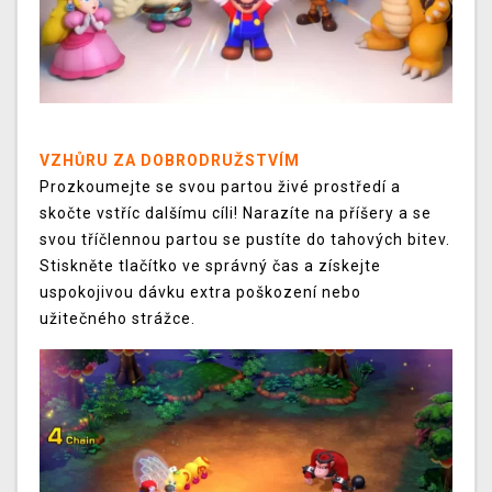
VZHŮRU ZA DOBRODRUŽSTVÍM
Prozkoumejte se svou partou živé prostředí a
skočte vstříc dalšímu cíli! Narazíte na příšery a se
svou tříčlennou partou se pustíte do tahových bitev.
Stiskněte tlačítko ve správný čas a získejte
uspokojivou dávku extra poškození nebo
užitečného strážce.