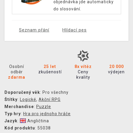
objednávka jde automaticky
do slosování.
Seznam přání
Hlídací pes
Osobní
25 let
8x vítěz
20 000
odběr
zkušeností
Ceny
výdejen
zdarma
kvality
Doporučený věk
: Pro všechny
Štítky
:
Logické
,
Akční RPG
Merchandise
:
Puzzle
Typ hry
:
Hra pro jednoho hráče
Jazyk
:
Angličtina
Kód produktu
: 55038