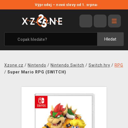
NOVÉ SLEVY
Výprodej – nové slevy od 1. srpna
›
VÝPRODEJ
VIDEOHRY
XZONE ORIGINALS
Hledat
TÉMATIKY
OBLEČENÍ A DOPLŇKY
Xzone.cz
/
Nintendo
/
Nintendo Switch
/
Switch hry
/
RPG
MERCHANDISE
/
Super Mario RPG (SWITCH)
SPOLEČENSKÉ HRY
BLOG
KONTAKT
PRODEJNY