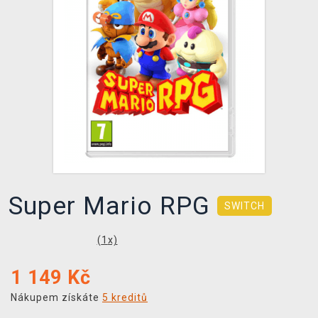
DOPRAVA
XZONE KLUB
TCG & BOARDGAME HUB
VÝKUP HER (BAZAR)
Super Mario RPG
SWITCH
(
1
x)
1 149
Kč
Nákupem získáte
5 kreditů