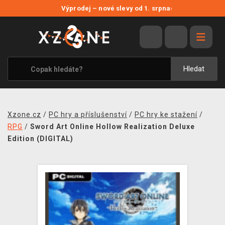
NOVÉ SLEVY
Výprodej – nové slevy od 1. srpna
›
VÝPRODEJ
VIDEOHRY
XZONE ORIGINALS
Hledat
TÉMATIKY
OBLEČENÍ A DOPLŇKY
Xzone.cz
/
PC hry a příslušenství
/
PC hry ke stažení
/
MERCHANDISE
RPG
/
Sword Art Online Hollow Realization Deluxe
Edition (DIGITAL)
SPOLEČENSKÉ HRY
BLOG
KONTAKT
PRODEJNY