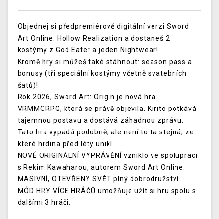
Objednej si předpremiérově digitální verzi Sword
Art Online: Hollow Realization a dostaneš 2
kostýmy z God Eater a jeden Nightwear!
Kromě hry si můžeš také stáhnout: season pass a
bonusy (tři speciální kostýmy včetně svatebních
šatů)!
Rok 2026, Sword Art: Origin je nová hra
VRMMORPG, která se právě objevila. Kirito potkává
tajemnou postavu a dostává záhadnou zprávu.
Tato hra vypadá podobně, ale není to ta stejná, ze
které hrdina před léty unikl…
NOVÉ ORIGINÁLNÍ VYPRÁVĚNÍ vzniklo ve spolupráci
s Rekim Kawaharou, autorem Sword Art Online.
MASIVNÍ, OTEVŘENÝ SVĚT plný dobrodružství.
MÓD HRY VÍCE HRÁČŮ umožňuje užít si hru spolu s
dalšími 3 hráči.