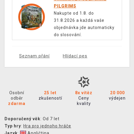
PILGRIMS
Nakupte od 1.8. do
31.8.2026 a každá vaše
objednávka jde automaticky
do slosování.
Seznam přání
Hlídací pes
Osobní
25 let
8x vítěz
20 000
odběr
zkušeností
Ceny
výdejen
zdarma
kvality
Doporučený věk
: Od 7 let
Typ hry
:
Hra pro jednoho hráče
Jazyk
:
Angličtina