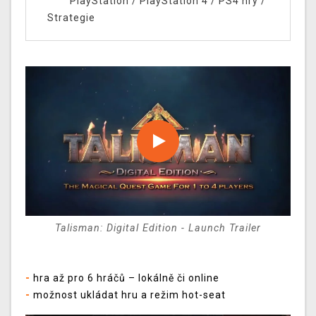
PlayStation
/
PlayStation 4
/
PS4 hry
/
Strategie
Talisman: Digital Edition - Launch Trailer
-
hra až pro 6 hráčů – lokálně či online
-
možnost ukládat hru a režim hot-seat