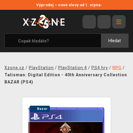
NOVÉ SLEVY
Výprodej – nové slevy od 1. srpna
›
VÝPRODEJ
VIDEOHRY
XZONE ORIGINALS
Hledat
TÉMATIKY
OBLEČENÍ A DOPLŇKY
Xzone.cz
/
PlayStation
/
PlayStation 4
/
PS4 hry
/
RPG
/
MERCHANDISE
Talisman: Digital Edition - 40th Anniversary Collection
BAZAR (PS4)
SPOLEČENSKÉ HRY
BLOG
Bazar
KONTAKT
PRODEJNY