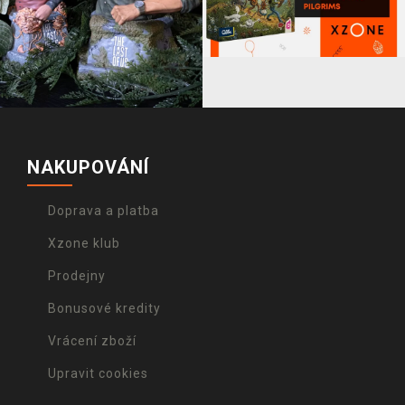
NAKUPOVÁNÍ
Doprava a platba
Xzone klub
Prodejny
Bonusové kredity
Vrácení zboží
Upravit cookies