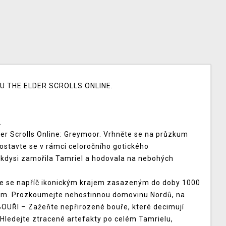
THE ELDER SCROLLS ONLINE.
.
.
er Scrolls Online: Greymoor. Vrhněte se na průzkum
stavte se v rámci celoročního gotického
 kdysi zamořila Tamriel a hodovala na nebohých
.
se napříč ikonickým krajem zasazeným do doby 1000
yrim. Prozkoumejte nehostinnou domovinu Nordů, na
OUŘI – Zažeňte nepřirozené bouře, které decimují
ledejte ztracené artefakty po celém Tamrielu,