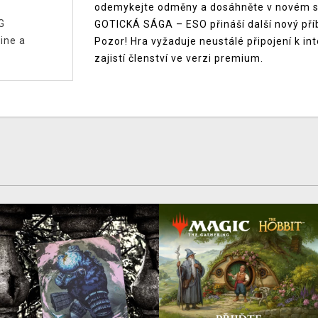
odemykejte odměny a dosáhněte v novém sys
G
GOTICKÁ SÁGA – ESO přináší další nový příb
ine a
Pozor! Hra vyžaduje neustálé připojení k in
zajistí členství ve verzi premium.