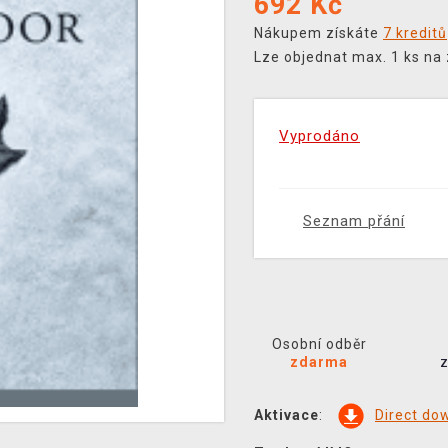
692
Kč
Nákupem získáte
7 kreditů
Lze objednat max. 1 ks na
Vyprodáno
Seznam přání
Osobní odběr
zdarma
Aktivace
:
Direct do