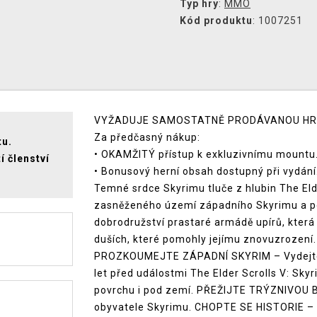
Typ hry
:
MMO
Kód produktu
: 1007251
VYŽADUJE SAMOSTATNĚ PRODÁVANOU HRU 
Za předčasný nákup:
tu.
• OKAMŽITÝ přístup k exkluzivnímu mountu
í členství
• Bonusový herní obsah dostupný při vydání
Temné srdce Skyrimu tluče z hlubin The Eld
zasněženého území západního Skyrimu a po
dobrodružství prastaré armádě upírů, která
duších, které pomohly jejímu znovuzrození
PROZKOUMEJTE ZÁPADNÍ SKYRIM – Vydejte 
let před událostmi The Elder Scrolls V: Sk
povrchu i pod zemí. PŘEŽIJTE TRÝZNIVOU B
obyvatele Skyrimu. CHOPTE SE HISTORIE – H