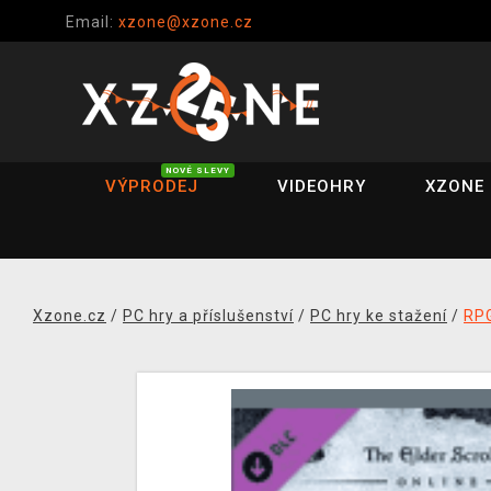
Email:
xzone@xzone.cz
NOVÉ SLEVY
VÝPRODEJ
VIDEOHRY
XZONE 
Xzone.cz
/
PC hry a příslušenství
/
PC hry ke stažení
/
RP