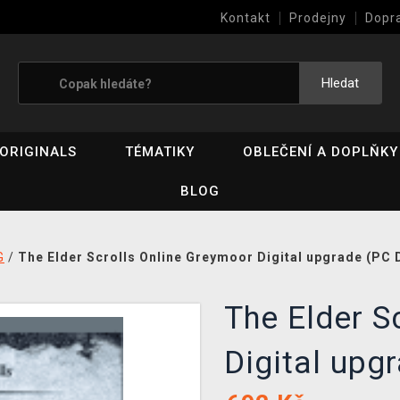
Kontakt
Prodejny
Dopr
Výkup her (bazar)
Hledat
ORIGINALS
TÉMATIKY
OBLEČENÍ A DOPLŇKY
BLOG
G
/
The Elder Scrolls Online Greymoor Digital upgrade (PC 
The Elder S
Digital upg