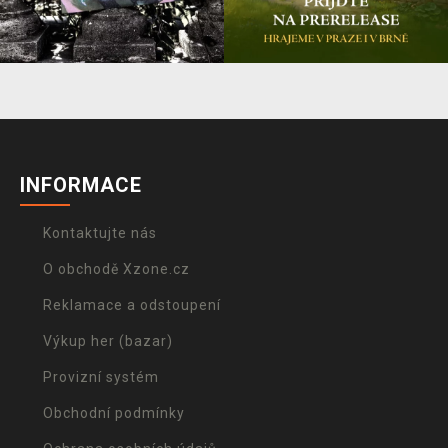
INFORMACE
Kontaktujte nás
O obchodě Xzone.cz
Reklamace a odstoupení
Výkup her (bazar)
Provizní systém
Obchodní podmínky