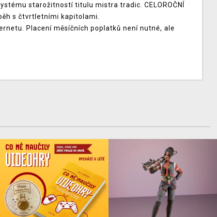
tému starožitností titulu mistra tradic. CELOROČNÍ
ěh s čtvrtletními kapitolami.
ternetu. Placení měsíčních poplatků není nutné, ale