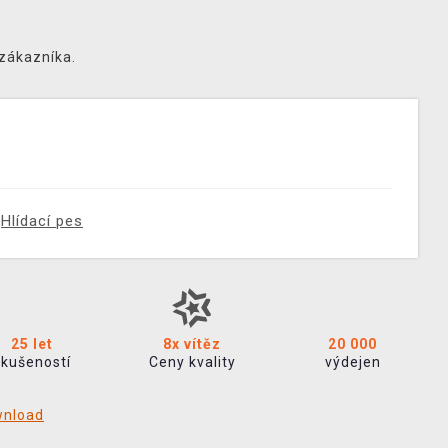
 zákazníka.
Hlídací pes
25 let
8x vítěz
20 000
zkušeností
Ceny kvality
výdejen
wnload