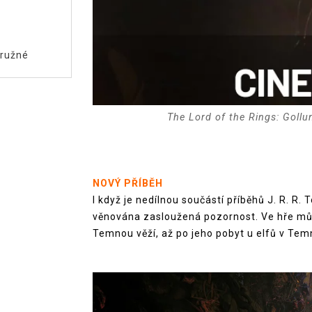
ružné
The Lord of the Rings: Gollum
NOVÝ PŘÍBĚH
I když je nedílnou součástí příběhů J. R. R
věnována zasloužená pozornost. Ve hře můž
Temnou věží, až po jeho pobyt u elfů v Te