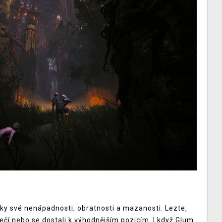
díky své nenápadnosti, obratnosti a mazanosti. Lezte,
ečí nebo se dostali k výhodnějším pozicím. I když Glum