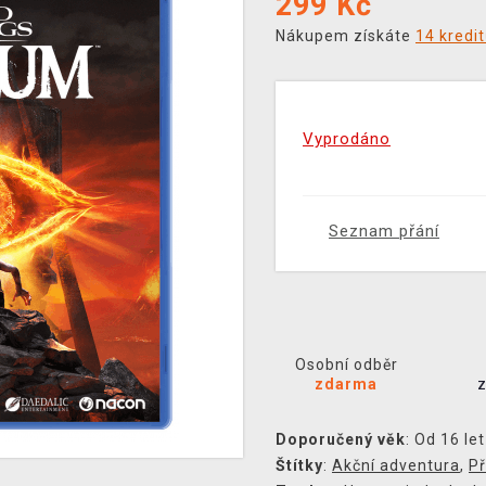
299
Kč
Nákupem získáte
14 kredi
Vyprodáno
Seznam přání
Osobní odběr
zdarma
Doporučený věk
: Od 16 let
Štítky
:
Akční adventura
,
Př