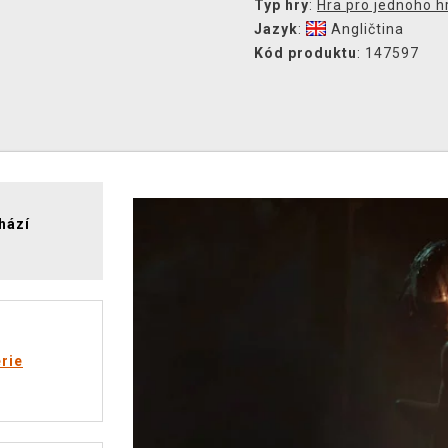
Typ hry
:
Hra pro jednoho h
Jazyk
:
Angličtina
Kód produktu
: 147597
hází
rie