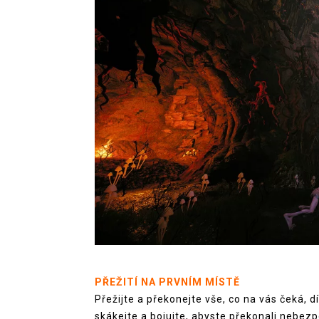
PŘEŽITÍ NA PRVNÍM MÍSTĚ
Přežijte a překonejte vše, co na vás čeká, 
skákejte a bojujte, abyste překonali nebezp