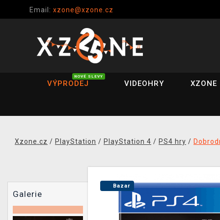
Email:
xzone@xzone.cz
NOVÉ SLEVY
VÝPRODEJ
VIDEOHRY
XZONE 
Xzone.cz
/
PlayStation
/
PlayStation 4
/
PS4 hry
/
Dobrod
Bazar
Galerie