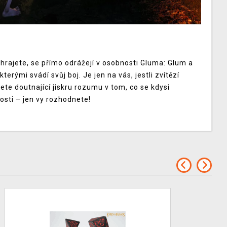
 hrajete, se přímo odrážejí v osobnosti Gluma: Glum a
erými svádí svůj boj. Je jen na vás, jestli zvítězí
ete doutnající jiskru rozumu v tom, co se kdysi
sti – jen vy rozhodnete!