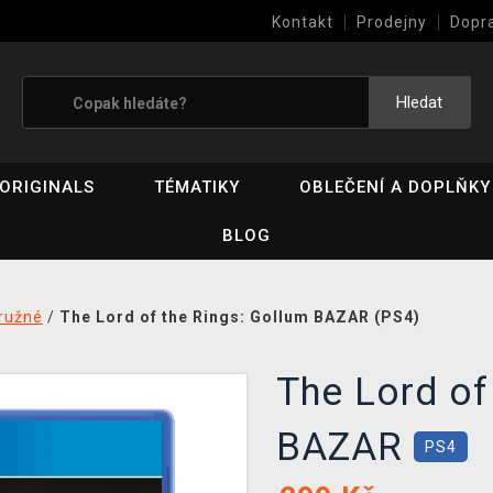
Kontakt
Prodejny
Dopr
Výkup her (bazar)
Hledat
ORIGINALS
TÉMATIKY
OBLEČENÍ A DOPLŇKY
BLOG
ružné
/
The Lord of the Rings: Gollum BAZAR (PS4)
The Lord of
BAZAR
PS4