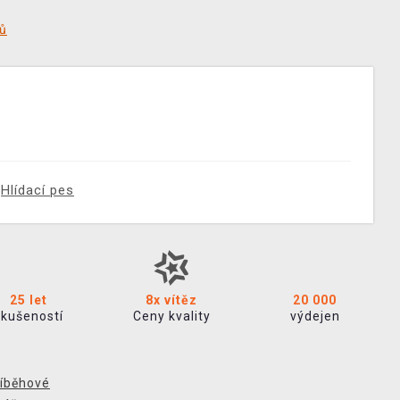
tů
Hlídací pes
25 let
8x vítěz
20 000
zkušeností
Ceny kvality
výdejen
íběhové