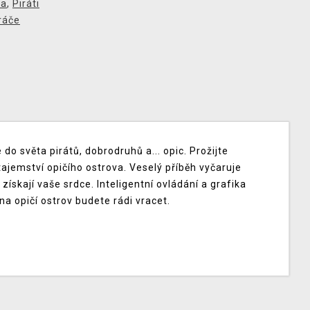
ra
,
Piráti
ráče
 světa pirátů, dobrodruhů a... opic. Prožijte
tajemství opičího ostrova. Veselý příběh vyčaruje
získají vaše srdce. Inteligentní ovládání a grafika
 na opičí ostrov budete rádi vracet.