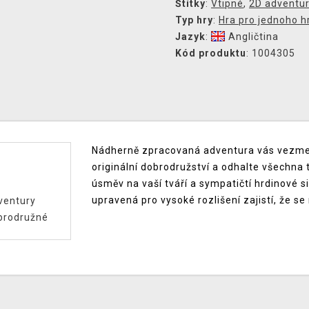
Štítky
:
Vtipné
,
2D adventu
Typ hry
:
Hra pro jednoho h
Jazyk
:
Angličtina
Kód produktu
: 1004305
Nádherně zpracovaná adventura vás vezme do
originální dobrodružství a odhalte všechna 
úsměv na vaší tváří a sympatičtí hrdinové si 
upravená pro vysoké rozlišení zajistí, že se
ventury
brodružné