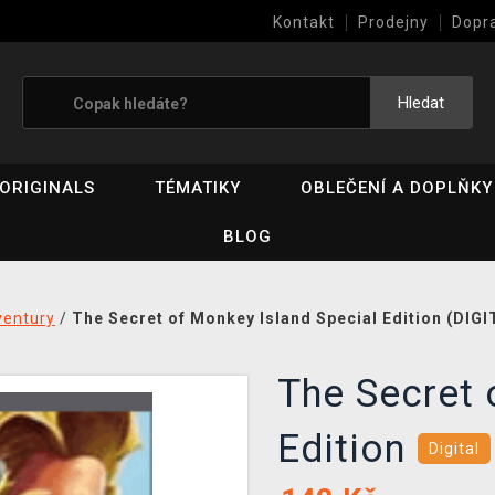
Kontakt
Prodejny
Dopr
Výkup her (bazar)
Hledat
ORIGINALS
TÉMATIKY
OBLEČENÍ A DOPLŇKY
BLOG
entury
/
The Secret of Monkey Island Special Edition (DIGI
The Secret 
Edition
Digital