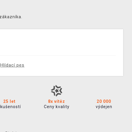
 zákazníka.
Hlídací pes
25 let
8x vítěz
20 000
zkušeností
Ceny kvality
výdejen