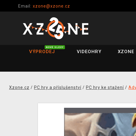
Email:
xzone@xzone.cz
NOVÉ SLEVY
VÝPRODEJ
VIDEOHRY
XZONE 
Xzone.cz
/
PC hry a příslušenství
/
PC hry ke stažení
/
Adv