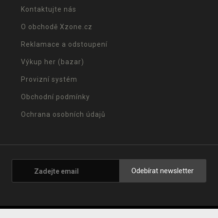
Kontaktujte nás
O obchodě Xzone.cz
Reklamace a odstoupení
Výkup her (bazar)
Provizní systém
Obchodní podmínky
Ochrana osobních údajů
Odebírat newsletter
© 2001 - 2026 Xzone.cz |
Upravit cookies
|
Naše obchody