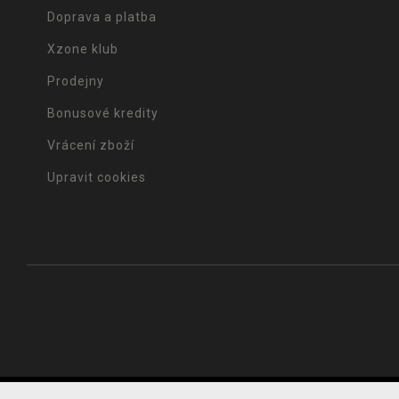
Doprava a platba
Xzone klub
Prodejny
Bonusové kredity
Vrácení zboží
Upravit cookies