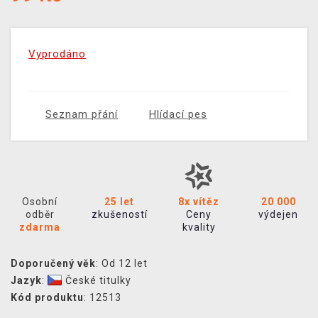
Vyprodáno
Seznam přání
Hlídací pes
Osobní
25 let
8x vítěz
20 000
odběr
zkušeností
Ceny
výdejen
zdarma
kvality
Doporučený věk
: Od 12 let
Jazyk
:
České titulky
Kód produktu
: 12513