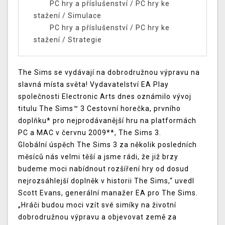
PC hry a příslušenství
/
PC hry ke
stažení
/
Simulace
PC hry a příslušenství
/
PC hry ke
stažení
/
Strategie
The Sims
se vydávají na dobrodružnou výpravu na
slavná místa světa! Vydavatelství EA Play
společnosti Electronic Arts dnes oznámilo vývoj
titulu
The Sims
™
3
Cestovní horečka, prvního
doplňku* pro nejprodávanější hru na platformách
PC a MAC v červnu 2009**,
The Sims 3
.
Globální úspěch
The Sims 3
za několik posledních
měsíců nás velmi těší a jsme rádi, že již brzy
budeme moci nabídnout rozšíření hry od dosud
nejrozsáhlejší doplněk v historii
The Sims
,“ uvedl
Scott Evans, generální manažer EA pro
The Sims
.
„Hráči budou moci vzít své simíky na životní
dobrodružnou výpravu a objevovat země za