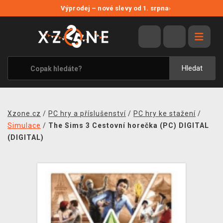
NOVÉ SLEVY
Výprodej – nové slevy od 1. srpna
›
VÝPRODEJ
VIDEOHRY
XZONE ORIGINALS
Hledat
TÉMATIKY
OBLEČENÍ A DOPLŇKY
Xzone.cz
/
PC hry a příslušenství
/
PC hry ke stažení
/
MERCHANDISE
Simulace
/
The Sims 3 Cestovní horečka (PC) DIGITAL
(DIGITAL)
SPOLEČENSKÉ HRY
BLOG
KONTAKT
PRODEJNY