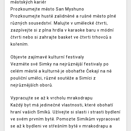
městských kariér
Prozkoumejte město San Myshuno
Prozkoumejte hustě zalidněné a rušné město plné
různých sousedství. Malujte v umělecké čtvrti,
zazpívejte si z plna hrdla v karaoke baru v módní
čtvrti nebo si zahrajte basket ve čtvrti trhovců s
kořením.
Objevte zajímavé kulturní festivaly
Vezměte své Simky na nejrůznější festivaly po
celém městě a kulturně je obohaťte Čekají na ně
pouliční umělci, různé soutěže a Simíci z
nejrůznějších oborů.
Vypracujte se až k vrcholu mrakodrapu
Každý byt má jedinečné vlastnosti, které obohatí
hraní vašich Smíků. Užívejte si slasti i strasti bydlení
ve svém prvním bytě. Pomozte Simíkům vypracovat
se až k bydleni ve střešním bytě v mrakodrapu a