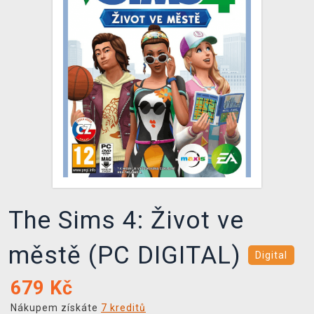
DOPRAVA
XZONE KLUB
TCG & BOARDGAME HUB
VÝKUP HER (BAZAR)
The Sims 4: Život ve
městě (PC DIGITAL)
Digital
679
Kč
Nákupem získáte
7 kreditů