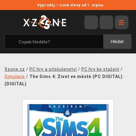
NOVÉ SLEVY
Výprodej – nové slevy od 1. srpna
›
VÝPRODEJ
VIDEOHRY
XZONE ORIGINALS
Hledat
TÉMATIKY
OBLEČENÍ A DOPLŇKY
Xzone.cz
/
PC hry a příslušenství
/
PC hry ke stažení
/
MERCHANDISE
Simulace
/
The Sims 4: Život ve městě (PC DIGITAL)
(DIGITAL)
SPOLEČENSKÉ HRY
BLOG
KONTAKT
PRODEJNY