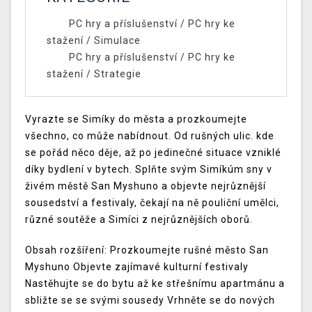
PC hry a příslušenství
/
PC hry ke
stažení
/
Simulace
PC hry a příslušenství
/
PC hry ke
stažení
/
Strategie
Vyrazte se Simíky do města a prozkoumejte
všechno, co může nabídnout. Od rušných ulic. kde
se pořád něco děje, až po jedinečné situace vzniklé
díky bydlení v bytech. Splňte svým Simíkúm sny v
živém městě San Myshuno a objevte nejrůznější
sousedství a festivaly, čekají na ně pouliční umělci,
různé soutěže a Simíci z nejrůznějších oborů.
Obsah rozšíření: Prozkoumejte rušné město San
Myshuno Objevte zajímavé kulturní festivaly
Nastěhujte se do bytu až ke střešnímu apartmánu a
sbližte se se svými sousedy Vrhněte se do nových