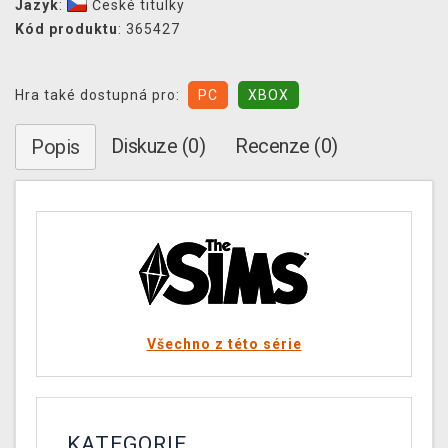
Jazyk
:
České titulky
Kód produktu
: 365427
Hra také dostupná pro:
PC
XBOX
Diskuze (0)
Recenze (0)
Popis
Všechno z této série
KATEGORIE