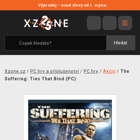
NOVÉ SLEVY
Výprodej – nové slevy od 1. srpna
›
VÝPRODEJ
VIDEOHRY
XZONE ORIGINALS
Hledat
TÉMATIKY
OBLEČENÍ A DOPLŇKY
Xzone.cz
/
PC hry a příslušenství
/
PC hry
/
Akční
/
The
MERCHANDISE
Suffering: Ties That Bind (PC)
SPOLEČENSKÉ HRY
BLOG
KONTAKT
PRODEJNY