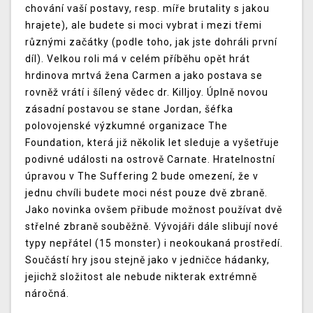
chování vaší postavy, resp. míře brutality s jakou
hrajete), ale budete si moci vybrat i mezi třemi
různými začátky (podle toho, jak jste dohráli první
díl). Velkou roli má v celém příběhu opět hrát
hrdinova mrtvá žena Carmen a jako postava se
rovněž vrátí i šílený vědec dr. Killjoy. Úplně novou
zásadní postavou se stane Jordan, šéfka
polovojenské výzkumné organizace The
Foundation, která již několik let sleduje a vyšetřuje
podivné události na ostrově Carnate. Hratelnostní
úpravou v The Suffering 2 bude omezení, že v
jednu chvíli budete moci nést pouze dvě zbraně.
Jako novinka ovšem přibude možnost používat dvě
střelné zbraně souběžně. Vývojáři dále slibují nové
typy nepřátel (15 monster) i neokoukaná prostředí.
Součástí hry jsou stejně jako v jedničce hádanky,
jejichž složitost ale nebude nikterak extrémně
náročná.