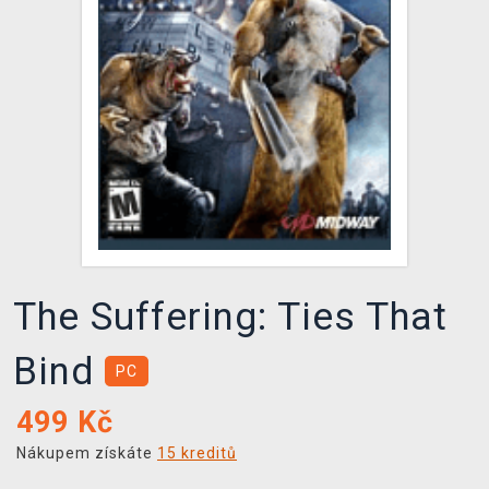
DOPRAVA
XZONE KLUB
TCG & BOARDGAME HUB
VÝKUP HER (BAZAR)
The Suffering: Ties That
Bind
PC
499
Kč
Nákupem získáte
15 kreditů