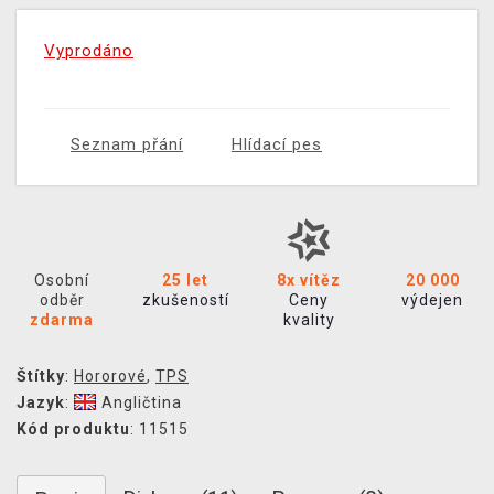
Vyprodáno
Seznam přání
Hlídací pes
Osobní
25 let
8x vítěz
20 000
odběr
zkušeností
Ceny
výdejen
zdarma
kvality
Štítky
:
Hororové
,
TPS
Jazyk
:
Angličtina
Kód produktu
: 11515