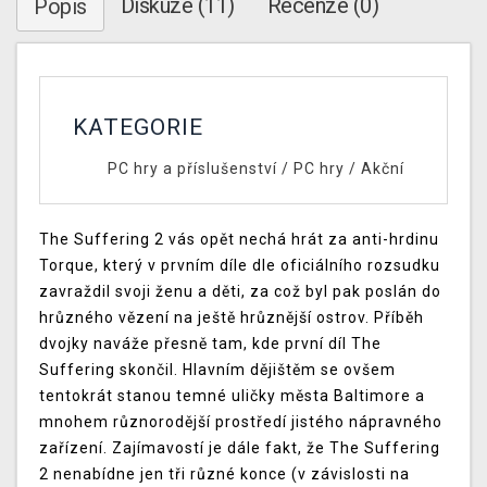
Diskuze (11)
Recenze (0)
Popis
KATEGORIE
PC hry a příslušenství
/
PC hry
/
Akční
The Suffering 2 vás opět nechá hrát za anti-hrdinu
Torque, který v prvním díle dle oficiálního rozsudku
zavraždil svoji ženu a děti, za což byl pak poslán do
hrůzného vězení na ještě hrůznější ostrov. Příběh
dvojky naváže přesně tam, kde první díl The
Suffering skončil. Hlavním dějištěm se ovšem
tentokrát stanou temné uličky města Baltimore a
mnohem různorodější prostředí jistého nápravného
zařízení. Zajímavostí je dále fakt, že The Suffering
2 nenabídne jen tři různé konce (v závislosti na