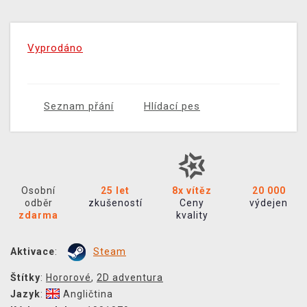
Vyprodáno
Seznam přání
Hlídací pes
Osobní
25 let
8x vítěz
20 000
odběr
zkušeností
Ceny
výdejen
zdarma
kvality
Aktivace
:
Steam
Štítky
:
Hororové
,
2D adventura
Jazyk
:
Angličtina