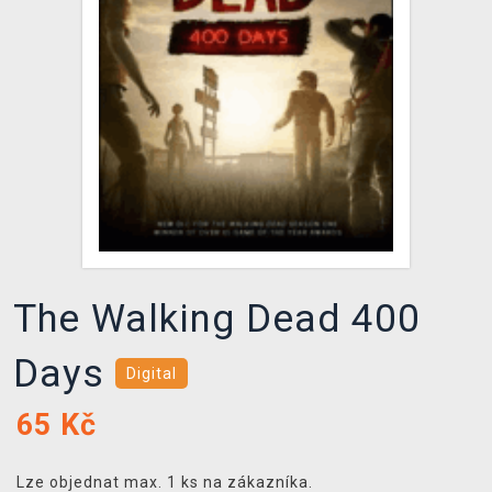
DOPRAVA
XZONE KLUB
TCG & BOARDGAME HUB
VÝKUP HER (BAZAR)
The Walking Dead 400
Days
Digital
65
Kč
Lze objednat max. 1 ks na zákazníka.