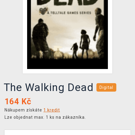
DOPRAVA
XZONE KLUB
TCG & BOARDGAME HUB
VÝKUP HER (BAZAR)
The Walking Dead
Digital
164
Kč
Nákupem získáte
1 kredit
Lze objednat max. 1 ks na zákazníka.