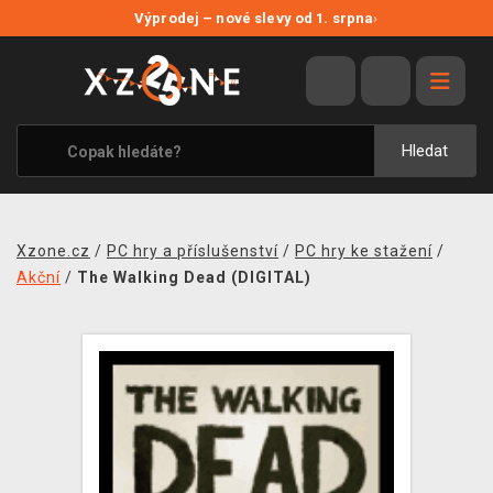
NOVÉ SLEVY
Výprodej – nové slevy od 1. srpna
›
VÝPRODEJ
VIDEOHRY
XZONE ORIGINALS
Hledat
TÉMATIKY
OBLEČENÍ A DOPLŇKY
Xzone.cz
/
PC hry a příslušenství
/
PC hry ke stažení
/
MERCHANDISE
Akční
/
The Walking Dead (DIGITAL)
SPOLEČENSKÉ HRY
BLOG
KONTAKT
PRODEJNY