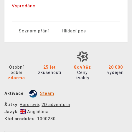
Vyprodáno
Seznam přání
Hlídací pes
Osobní
25 let
8x vítěz
20 000
odběr
zkušeností
Ceny
výdejen
zdarma
kvality
Aktivace
:
Steam
Štítky
:
Hororové
,
2D adventura
Jazyk
:
Angličtina
Kód produktu
: 1000280