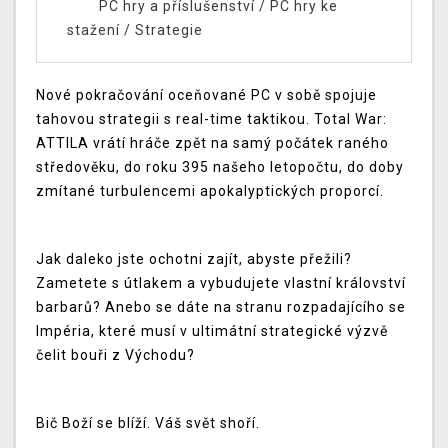
PC hry a příslušenství
/
PC hry ke
stažení
/
Strategie
Nové pokračování oceňované PC v sobě spojuje
tahovou strategii s real-time taktikou. Total War:
ATTILA vrátí hráče zpět na samý počátek raného
středověku, do roku 395 našeho letopočtu, do doby
zmítané turbulencemi apokalyptických proporcí.
Jak daleko jste ochotni zajít, abyste přežili?
Zametete s útlakem a vybudujete vlastní království
barbarů? Anebo se dáte na stranu rozpadajícího se
Impéria, které musí v ultimátní strategické výzvě
čelit bouři z Východu?
Bič Boží se blíží. Váš svět shoří.