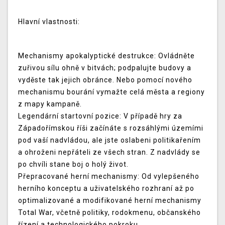
Hlavní vlastnosti:
Mechanismy apokalyptické destrukce:
Ovládněte
zuřivou sílu ohně v bitvách; podpalujte budovy a
vyděste tak jejich obránce. Nebo pomocí nového
mechanismu bourání vymažte celá města a regiony
z mapy kampaně.
Legendární startovní pozice:
V případě hry za
Západořímskou říši začínáte s rozsáhlými územími
pod vaší nadvládou, ale jste oslabeni politikařením
a ohroženi nepřáteli ze všech stran. Z nadvlády se
po chvíli stane boj o holý život.
Přepracované herní mechanismy:
Od vylepšeného
herního konceptu a uživatelského rozhraní až po
optimalizované a modifikované herní mechanismy
Total War, včetně politiky, rodokmenu, občanského
řízení a technologického pokroku.