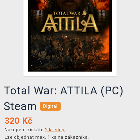
DOPRAVA
XZONE KLUB
TCG & BOARDGAME HUB
VÝKUP HER (BAZAR)
Total War: ATTILA (PC)
Steam
Digital
320
Kč
Nákupem získáte
2 kredity
Lze objednat max. 1 ks na zákazníka.