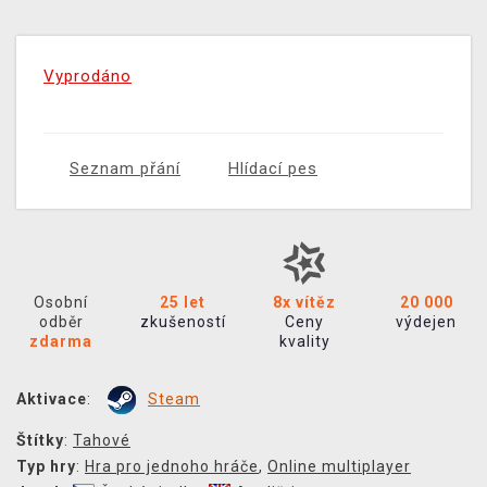
Vyprodáno
Seznam přání
Hlídací pes
Osobní
25 let
8x vítěz
20 000
odběr
zkušeností
Ceny
výdejen
zdarma
kvality
Aktivace
:
Steam
Štítky
:
Tahové
Typ hry
:
Hra pro jednoho hráče
,
Online multiplayer