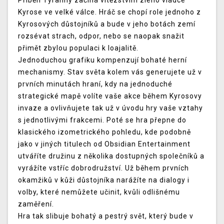
Příběh Tyranny začíná vítězstvím zlého vládce
Kyrose ve velké válce. Hráč se chopí role jednoho z
Kyrosových důstojníků a bude v jeho botách zemí
rozsévat strach, odpor, nebo se naopak snažit
přimět zbylou populaci k loajalitě.
Jednoduchou grafiku kompenzují bohaté herní
mechanismy. Stav světa kolem vás generujete už v
prvních minutách hraní, kdy na jednoduché
strategické mapě volíte vaše akce během Kyrosovy
invaze a ovlivňujete tak už v úvodu hry vaše vztahy
s jednotlivými frakcemi. Poté se hra přepne do
klasického izometrického pohledu, kde podobně
jako v jiných titulech od Obsidian Entertainment
utváříte družinu z několika dostupných společníků a
vyrážíte vstříc dobrodružství. Už během prvních
okamžiků v kůži důstojníka narážíte na dialogy i
volby, které nemůžete učinit, kvůli odlišnému
zaměření.
Hra tak slibuje bohatý a pestrý svět, který bude v