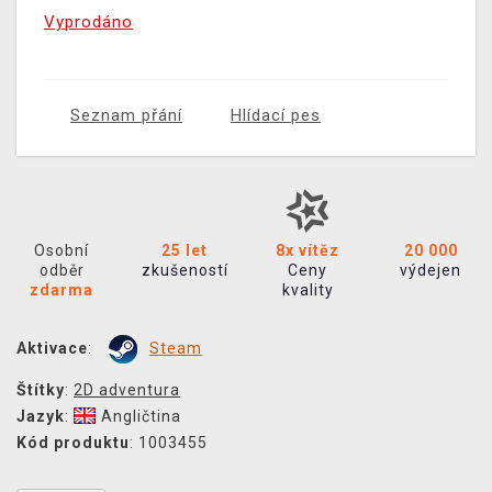
Vyprodáno
Seznam přání
Hlídací pes
Osobní
25 let
8x vítěz
20 000
odběr
zkušeností
Ceny
výdejen
zdarma
kvality
Aktivace
:
Steam
Štítky
:
2D adventura
Jazyk
:
Angličtina
Kód produktu
: 1003455