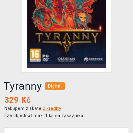
DOPRAVA
XZONE KLUB
TCG & BOARDGAME HUB
VÝKUP HER (BAZAR)
Tyranny
Digital
329
Kč
Nákupem získáte
2 kredity
Lze objednat max. 1 ks na zákazníka.