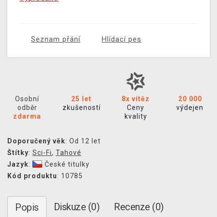
Seznam přání
Hlídací pes
Osobní
25 let
8x vítěz
20 000
odběr
zkušeností
Ceny
výdejen
zdarma
kvality
Doporučený věk
: Od 12 let
Štítky
:
Sci-Fi
,
Tahové
Jazyk
:
České titulky
Kód produktu
: 10785
Diskuze (0)
Recenze (0)
Popis