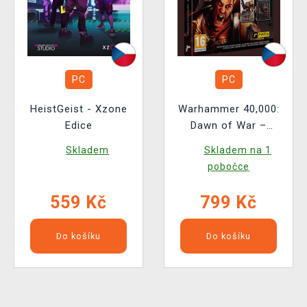
PC
PC
HeistGeist - Xzone
Warhammer 40,000:
Edice
Dawn of War –
Definitive Edition
Skladem
Skladem na 1
Deluxe
pobočce
559 Kč
799 Kč
Do košíku
Do košíku