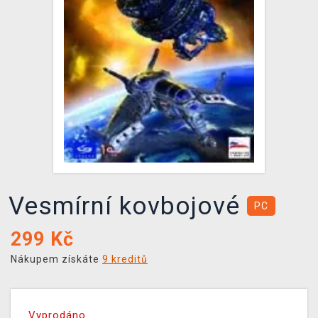
DOPRAVA
XZONE KLUB
TCG & BOARDGAME HUB
VÝKUP HER (BAZAR)
Vesmírní kovbojové
PC
299
Kč
Nákupem získáte
9 kreditů
Vyprodáno