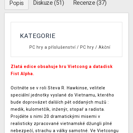
Diskuze (51)
Recenze (37)
Popis
KATEGORIE
PC hry a příslušenství
/
PC hry
/
Akční
Zlatá edice obsahuje hru Vietcong a datadisk
Fist Alpha.
Ocitněte se v roli Steva R. Hawkinse, velitele
speciální jednotky vyslané do Vietnamu, kterého
bude doprovázet dalších pět oddaných mužů :
medik, kulometčík, inženýr, stopař a radista.
Projděte s nimi 20 dramatickými misemi v
realisticky zpracované vietnamské džungli plné
nebezpečí, strachu a války samotné. Ve Vietcongu