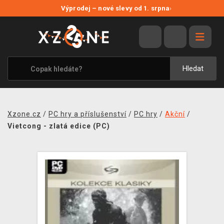
NOVÉ SLEVY
Výprodej – nové slevy od 1. srpna
›
VÝPRODEJ
VIDEOHRY
XZONE ORIGINALS
Hledat
TÉMATIKY
OBLEČENÍ A DOPLŇKY
Xzone.cz
/
PC hry a příslušenství
/
PC hry
/
Akční
/
MERCHANDISE
Vietcong - zlatá edice (PC)
SPOLEČENSKÉ HRY
BLOG
KONTAKT
PRODEJNY