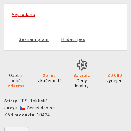
Vyprodáno
Seznam přání
Hlídací pes
Osobní
25 let
8x vítěz
20 000
odběr
zkušeností
Ceny
výdejen
zdarma
kvality
Štítky
:
FPS
,
Taktické
Jazyk
:
Český dabing
Kód produktu
: 10424