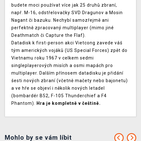
budete moci používat více jak 25 druhů zbraní,
např. M-16, odstřelovačky SVD Dragunov a Mosin
Nagant či bazuku. Nechybí samozřejmě ani
perfektně zpracovaný multiplayer (mimo jiné
Deathmatch či Capture the Flaf).
Datadisk k first-person akci Vietcong zavede váš
tým amerických vojáků (US Special Forces) zpět do
Vietnamu roku 1967 v celkem sedmi
singleplayerových misích a osmi mapách pro
multiplayer. Dalším přínosem datadisku je přidání
šesti nových zbraní (včetně mačety nebo bajonetu)
a ve hře se objeví i několik nových letadel
(bombardér B52, F-105 Thunderchief a F4
Phantom).
Hra je kompletně v češtině.
Mohlo by se vám líbit