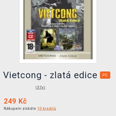
DOPRAVA
XZONE KLUB
TCG & BOARDGAME HUB
VÝKUP HER (BAZAR)
Vietcong - zlatá edice
PC
(
37
x)
249
Kč
Nákupem získáte
10 kreditů