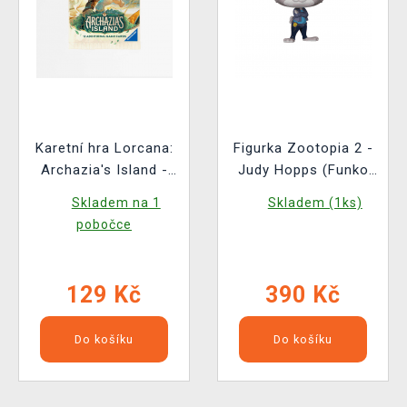
Karetní hra Lorcana:
Figurka Zootopia 2 -
Archazia's Island -
Judy Hopps (Funko
Booster (12 karet)
POP! Disney 1652)
Skladem na 1
Skladem (1ks)
pobočce
129 Kč
390 Kč
Do košíku
Do košíku