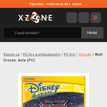
NOVÉ SLEVY
Výprodej – nové slevy od 1. srpna
›
VÝPRODEJ
VIDEOHRY
XZONE ORIGINALS
Hledat
TÉMATIKY
OBLEČENÍ A DOPLŇKY
Xzone.cz
/
PC hry a příslušenství
/
PC hry
/
Závody
/
Walt
MERCHANDISE
Disney: Auta (PC)
SPOLEČENSKÉ HRY
BLOG
KONTAKT
PRODEJNY