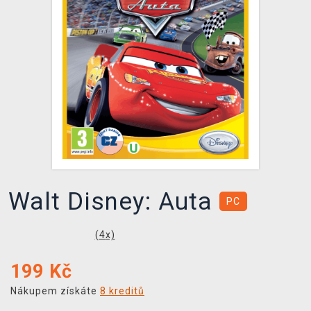
DOPRAVA
XZONE KLUB
TCG & BOARDGAME HUB
VÝKUP HER (BAZAR)
Walt Disney: Auta
PC
(
4
x)
199
Kč
Nákupem získáte
8 kreditů