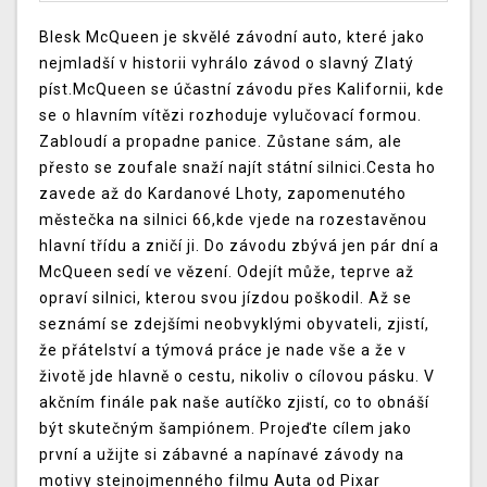
Blesk McQueen je skvělé závodní auto, které jako
nejmladší v historii vyhrálo závod o slavný Zlatý
píst.McQueen se účastní závodu přes Kalifornii, kde
se o hlavním vítězi rozhoduje vylučovací formou.
Zabloudí a propadne panice. Zůstane sám, ale
přesto se zoufale snaží najít státní silnici.Cesta ho
zavede až do Kardanové Lhoty, zapomenutého
městečka na silnici 66,kde vjede na rozestavěnou
hlavní třídu a zničí ji. Do závodu zbývá jen pár dní a
McQueen sedí ve vězení. Odejít může, teprve až
opraví silnici, kterou svou jízdou poškodil. Až se
seznámí se zdejšími neobvyklými obyvateli, zjistí,
že přátelství a týmová práce je nade vše a že v
životě jde hlavně o cestu, nikoliv o cílovou pásku. V
akčním finále pak naše autíčko zjistí, co to obnáší
být skutečným šampiónem. Projeďte cílem jako
první a užijte si zábavné a napínavé závody na
motivy stejnojmenného filmu Auta od Pixar