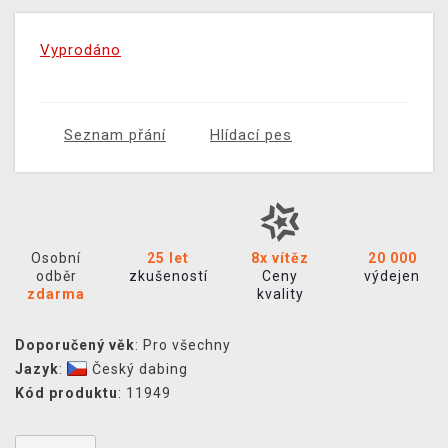
Vyprodáno
Seznam přání
Hlídací pes
Osobní
25 let
8x vítěz
20 000
odběr
zkušeností
Ceny
výdejen
zdarma
kvality
Doporučený věk
: Pro všechny
Jazyk
:
Český dabing
Kód produktu
: 11949