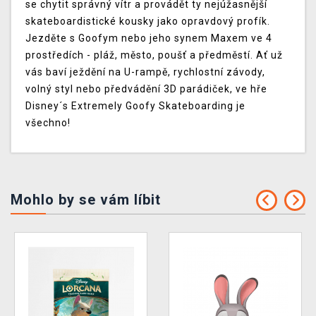
se chytit správný vítr a provádět ty nejúžasnější
skateboardistické kousky jako opravdový profík.
Jezděte s Goofym nebo jeho synem Maxem ve 4
prostředích - pláž, město, poušť a předměstí. Ať už
vás baví ježdění na U-rampě, rychlostní závody,
volný styl nebo předvádění 3D parádiček, ve hře
Disney´s Extremely Goofy Skateboarding je
všechno!
Mohlo by se vám líbit