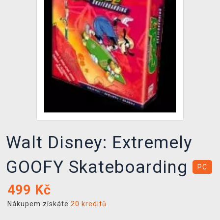
DOPRAVA
XZONE KLUB
TCG & BOARDGAME HUB
VÝKUP HER (BAZAR)
Walt Disney: Extremely
GOOFY Skateboarding
PC
499
Kč
Nákupem získáte
20 kreditů