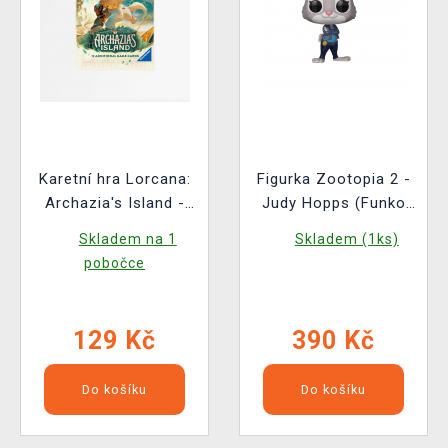
Karetní hra Lorcana:
Figurka Zootopia 2 -
Archazia's Island -
Judy Hopps (Funko
Booster (12 karet)
POP! Disney 1652)
Skladem na 1
Skladem (1ks)
pobočce
129 Kč
390 Kč
Do košíku
Do košíku