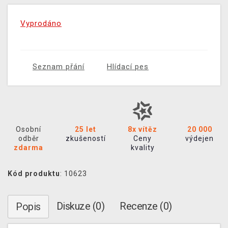
Vyprodáno
Seznam přání
Hlídací pes
Osobní
25 let
8x vítěz
20 000
odběr
zkušeností
Ceny
výdejen
zdarma
kvality
Kód produktu
: 10623
Diskuze (0)
Recenze (0)
Popis