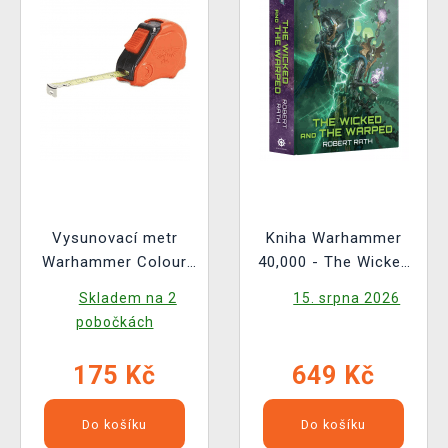
Vysunovací metr
Kniha Warhammer
Warhammer Colour
40,000 - The Wicked
Tape Measure
and the Warped ENG
Skladem na 2
15. srpna 2026
pobočkách
175 Kč
649 Kč
Do košíku
Do košíku