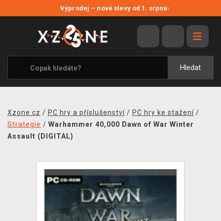
NOVÉ SLEVY
Výprodej – nové slevy od 1. srpna
›
VÝPRODEJ
VIDEOHRY
XZONE ORIGINALS
Hledat
TÉMATIKY
OBLEČENÍ A DOPLŇKY
Xzone.cz
/
PC hry a příslušenství
/
PC hry ke stažení
/
MERCHANDISE
Strategie
/
Warhammer 40,000 Dawn of War Winter
Assault (DIGITAL)
SPOLEČENSKÉ HRY
BLOG
KONTAKT
PRODEJNY