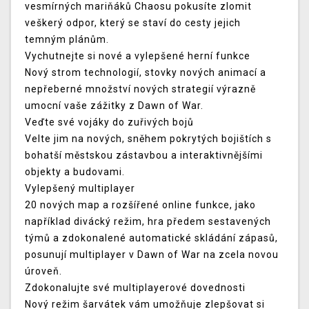
vesmírných mariňáků Chaosu pokusíte zlomit
veškerý odpor, který se staví do cesty jejich
temným plánům.
Vychutnejte si nové a vylepšené herní funkce
Nový strom technologií, stovky nových animací a
nepřeberné množství nových strategií výrazně
umocní vaše zážitky z Dawn of War.
Veďte své vojáky do zuřivých bojů
Velte jim na nových, sněhem pokrytých bojištích s
bohatší městskou zástavbou a interaktivnějšími
objekty a budovami.
Vylepšený multiplayer
20 nových map a rozšířené online funkce, jako
například divácký režim, hra předem sestavených
týmů a zdokonalené automatické skládání zápasů,
posunují multiplayer v Dawn of War na zcela novou
úroveň.
Zdokonalujte své multiplayerové dovednosti
Nový režim šarvátek vám umožňuje zlepšovat si