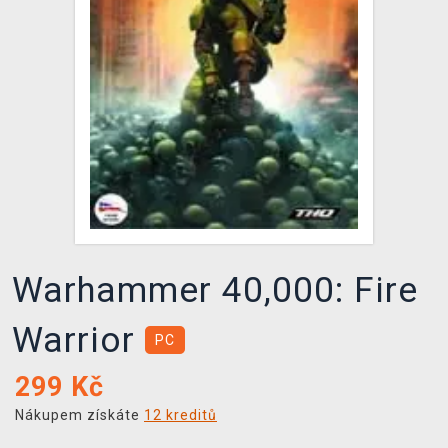
DOPRAVA
XZONE KLUB
TCG & BOARDGAME HUB
VÝKUP HER (BAZAR)
Warhammer 40,000: Fire
Warrior
PC
299
Kč
Nákupem získáte
12 kreditů