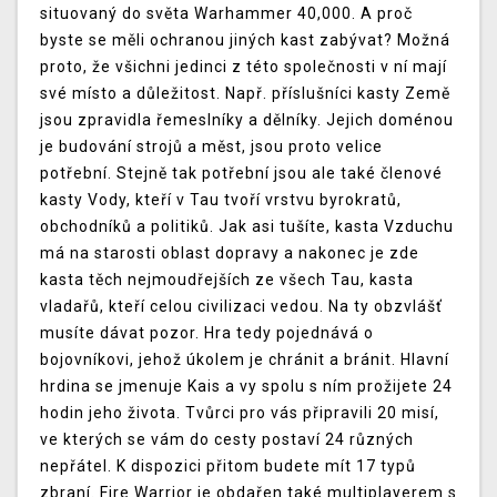
situovaný do světa Warhammer 40,000. A proč
byste se měli ochranou jiných kast zabývat? Možná
proto, že všichni jedinci z této společnosti v ní mají
své místo a důležitost. Např. příslušníci kasty Země
jsou zpravidla řemeslníky a dělníky. Jejich doménou
je budování strojů a měst, jsou proto velice
potřební. Stejně tak potřební jsou ale také členové
kasty Vody, kteří v Tau tvoří vrstvu byrokratů,
obchodníků a politiků. Jak asi tušíte, kasta Vzduchu
má na starosti oblast dopravy a nakonec je zde
kasta těch nejmoudřejších ze všech Tau, kasta
vladařů, kteří celou civilizaci vedou. Na ty obzvlášť
musíte dávat pozor. Hra tedy pojednává o
bojovníkovi, jehož úkolem je chránit a bránit. Hlavní
hrdina se jmenuje Kais a vy spolu s ním prožijete 24
hodin jeho života. Tvůrci pro vás připravili 20 misí,
ve kterých se vám do cesty postaví 24 různých
nepřátel. K dispozici přitom budete mít 17 typů
zbraní. Fire Warrior je obdařen také multiplayerem s