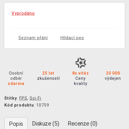
Vyprodáno
Seznam přání
Hlídací pes
Osobní
25 let
8x vítěz
20 000
odběr
zkušeností
Ceny
výdejen
zdarma
kvality
Štítky
:
FPS
,
Sci-Fi
Kód produktu
: 10759
Diskuze (5)
Recenze (0)
Popis