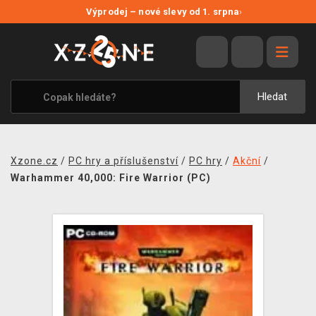
NOVÉ SLEVY
Výprodej – nové slevy od 1. srpna
›
VÝPRODEJ
VIDEOHRY
XZONE ORIGINALS
Hledat
TÉMATIKY
OBLEČENÍ A DOPLŇKY
Xzone.cz
/
PC hry a příslušenství
/
PC hry
/
Akční
/
MERCHANDISE
Warhammer 40,000: Fire Warrior (PC)
SPOLEČENSKÉ HRY
BLOG
KONTAKT
PRODEJNY