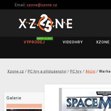
Email:
xzone@xzone.cz
NOVÉ SLEVY
VÝPRODEJ
VIDEOHRY
XZONE 
Xzone.cz
/
PC hry a příslušenství
/
PC hry
/
Akční
/
Warha
Galerie