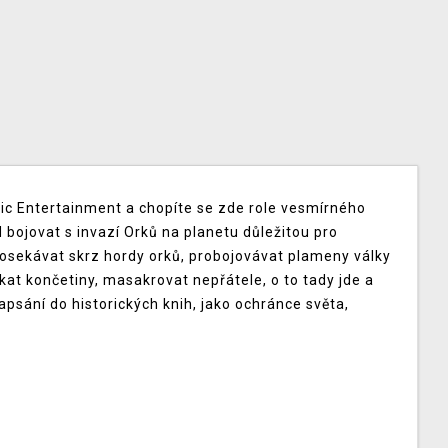
ic Entertainment a chopíte se zde role vesmírného
 bojovat s invazí Orků na planetu důležitou pro
rosekávat skrz hordy orků, probojovávat plameny války
Sekat končetiny, masakrovat nepřátele, o to tady jde a
sání do historických knih, jako ochránce světa,