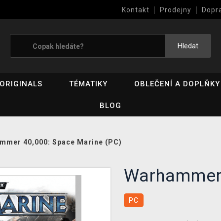
Kontakt
Prodejny
Dopr
Výkup her (bazar)
Hledat
ORIGINALS
TÉMATIKY
OBLEČENÍ A DOPLŇKY
BLOG
mmer 40,000: Space Marine (PC)
Warhammer 
PC