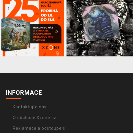
INFORMACE
Kontaktujte nás
O obchodě Xzone.cz
Reklamace a odstoupení