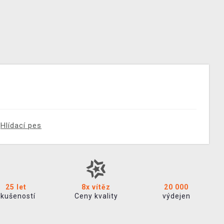
Hlídací pes
25 let
8x vítěz
20 000
zkušeností
Ceny kvality
výdejen