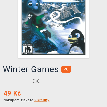
DOPRAVA
XZONE KLUB
TCG & BOARDGAME HUB
VÝKUP HER (BAZAR)
Winter Games
PC
(
1
x)
49
Kč
Nákupem získáte
2 kredity