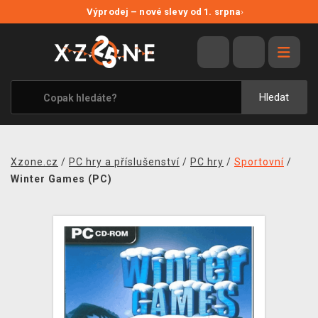
NOVÉ SLEVY
Výprodej – nové slevy od 1. srpna
›
VÝPRODEJ
VIDEOHRY
XZONE ORIGINALS
Hledat
TÉMATIKY
OBLEČENÍ A DOPLŇKY
Xzone.cz
/
PC hry a příslušenství
/
PC hry
/
Sportovní
/
MERCHANDISE
Winter Games (PC)
SPOLEČENSKÉ HRY
BLOG
KONTAKT
PRODEJNY